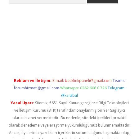
giriş
https://www.betexper.xyz/
elexbetgiris.org
Reklam ve İletişim:
E-mail:
backlinkpaneli@gmail.com
Teams:
forumhizmeti@gmail.com
Whatsapp: 0262 606 0 726
Telegram:
@karabul
Yasal Uyarı:
Sitemiz, 5651 Sayılı Kanun gereğince Bilgi Teknolojileri
ve İletişim Kurumu (BTK) tarafından onaylanmış bir Yer Sağlayıcı
olarak hizmet vermektedir. Bu nedenle, sitedeki içerikleri proaktif
olarak denetleme veya araştırma yükümlülüğümüz bulunmamaktadır.
Ancak, üyelerimiz yazdıkları içeriklerin sorumluluğunu taşımakta olup,