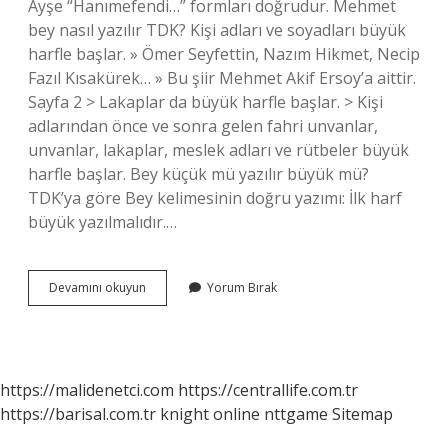
Ayşe “Hanımefendi…” formları doğrudur. Mehmet
bey nasıl yazılır TDK? Kişi adları ve soyadları büyük
harfle başlar. » Ömer Seyfettin, Nazım Hikmet, Necip
Fazıl Kısakürek… » Bu şiir Mehmet Akif Ersoy’a aittir.
Sayfa 2 > Lakaplar da büyük harfle başlar. > Kişi
adlarından önce ve sonra gelen fahri unvanlar,
unvanlar, lakaplar, meslek adları ve rütbeler büyük
harfle başlar. Bey küçük mü yazılır büyük mü?
TDK’ya göre Bey kelimesinin doğru yazımı: İlk harf
büyük yazılmalıdır.…
Bey
Devamını okuyun
Yorum Bırak
Isimleri
Nasıl
Yazılır
https://malidenetci.com
https://centrallife.com.tr
https://barisal.com.tr
knight online
nttgame
Sitemap