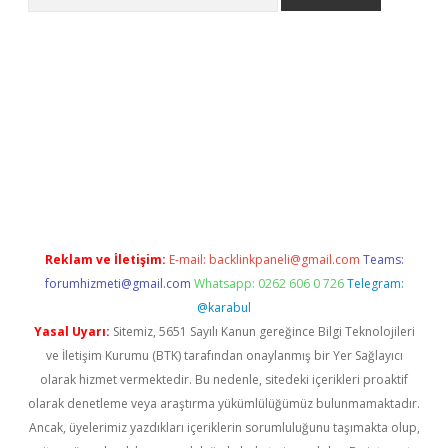
giriş
https://www.betexper.xyz/
elexbetgiris.org
Reklam ve İletişim:
E-mail:
backlinkpaneli@gmail.com
Teams:
forumhizmeti@gmail.com
Whatsapp: 0262 606 0 726
Telegram:
@karabul
Yasal Uyarı:
Sitemiz, 5651 Sayılı Kanun gereğince Bilgi Teknolojileri
ve İletişim Kurumu (BTK) tarafından onaylanmış bir Yer Sağlayıcı
olarak hizmet vermektedir. Bu nedenle, sitedeki içerikleri proaktif
olarak denetleme veya araştırma yükümlülüğümüz bulunmamaktadır.
Ancak, üyelerimiz yazdıkları içeriklerin sorumluluğunu taşımakta olup,