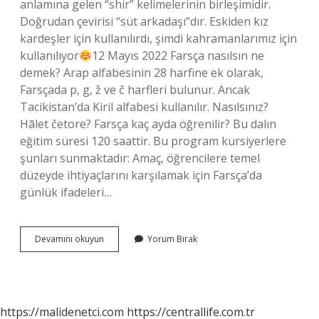
anlamına gelen “shir” kelimelerinin birleşimidir.
Doğrudan çevirisi “süt arkadaşı”dır. Eskiden kız
kardeşler için kullanılırdı, şimdi kahramanlarımız için
kullanılıyor
12 Mayıs 2022 Farsça nasılsın ne
demek? Arap alfabesinin 28 harfine ek olarak,
Farsçada p, g, ž ve č harfleri bulunur. Ancak
Tacikistan’da Kiril alfabesi kullanılır. Nasılsınız?
Hālet četore? Farsça kaç ayda öğrenilir? Bu dalın
eğitim süresi 120 saattir. Bu program kursiyerlere
şunları sunmaktadır: Amaç, öğrencilere temel
düzeyde ihtiyaçlarını karşılamak için Farsça’da
günlük ifadeleri…
Farsçada
Devamını okuyun
Yorum Bırak
Anne
Nasıl
Yazılır
https://malidenetci.com
https://centrallife.com.tr