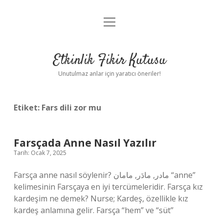
menüyü
Anasayfa
aç
Gizlilik Politikası
Etkinlik Fikir Kutusu
Yasal Uyarı
Unutulmaz anlar için yaratıcı öneriler!
Hakkımızda
Etiket:
Fars dili zor mu
Farsçada Anne Nasıl Yazılır
Tarih: Ocak 7, 2025
Farsça anne nasıl söylenir? مادر, مادَر, مامان “anne”
kelimesinin Farsçaya en iyi tercümeleridir. Farsça kız
kardeşim ne demek? Nurse; Kardeş, özellikle kız
kardeş anlamına gelir. Farsça “hem” ve “süt”