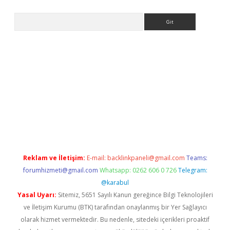
Arama
 güncel giriş
https://www.betexper.xyz/
elexbetgiris.org
Reklam ve İletişim:
E-mail:
backlinkpaneli@gmail.com
Teams:
forumhizmeti@gmail.com
Whatsapp: 0262 606 0 726
Telegram:
@karabul
Yasal Uyarı:
Sitemiz, 5651 Sayılı Kanun gereğince Bilgi Teknolojileri
ve İletişim Kurumu (BTK) tarafından onaylanmış bir Yer Sağlayıcı
olarak hizmet vermektedir. Bu nedenle, sitedeki içerikleri proaktif