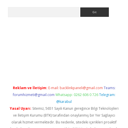
Arama
 giriş
https://www.betexper.xyz/
elexbetgiris.org
Reklam ve İletişim:
E-mail:
backlinkpaneli@gmail.com
Teams:
forumhizmeti@gmail.com
Whatsapp: 0262 606 0 726
Telegram:
@karabul
Yasal Uyarı:
Sitemiz, 5651 Sayılı Kanun gereğince Bilgi Teknolojileri
ve İletişim Kurumu (BTK) tarafından onaylanmış bir Yer Sağlayıcı
olarak hizmet vermektedir. Bu nedenle, sitedeki içerikleri proaktif