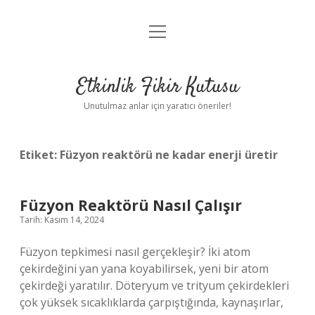
menüyü
Anasayfa
aç
Gizlilik Politikası
Etkinlik Fikir Kutusu
Yasal Uyarı
Unutulmaz anlar için yaratıcı öneriler!
Hakkımızda
Etiket:
Füzyon reaktörü ne kadar enerji üretir
Füzyon Reaktörü Nasıl Çalışır
Tarih: Kasım 14, 2024
Füzyon tepkimesi nasıl gerçekleşir? İki atom
çekirdeğini yan yana koyabilirsek, yeni bir atom
çekirdeği yaratılır. Döteryum ve trityum çekirdekleri
çok yüksek sıcaklıklarda çarpıştığında, kaynaşırlar,