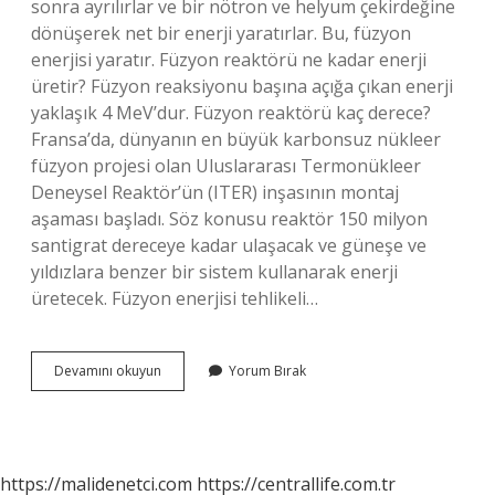
sonra ayrılırlar ve bir nötron ve helyum çekirdeğine
dönüşerek net bir enerji yaratırlar. Bu, füzyon
enerjisi yaratır. Füzyon reaktörü ne kadar enerji
üretir? Füzyon reaksiyonu başına açığa çıkan enerji
yaklaşık 4 MeV’dur. Füzyon reaktörü kaç derece?
Fransa’da, dünyanın en büyük karbonsuz nükleer
füzyon projesi olan Uluslararası Termonükleer
Deneysel Reaktör’ün (ITER) inşasının montaj
aşaması başladı. Söz konusu reaktör 150 milyon
santigrat dereceye kadar ulaşacak ve güneşe ve
yıldızlara benzer bir sistem kullanarak enerji
üretecek. Füzyon enerjisi tehlikeli…
Füzyon
Devamını okuyun
Yorum Bırak
Reaktörü
Nasıl
Çalışır
https://malidenetci.com
https://centrallife.com.tr