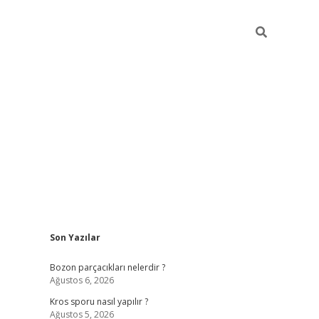
Sidebar
Son Yazılar
hiltonbet güncel giriş
ht
Bozon parçacıkları nelerdir ?
Ağustos 6, 2026
Kros sporu nasıl yapılır ?
Ağustos 5, 2026