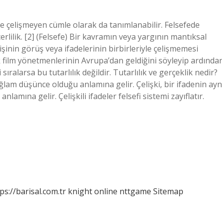
e çelişmeyen cümle olarak da tanımlanabilir. Felsefede
rlilik. [2] (Felsefe) Bir kavramın veya yargının mantıksal
kişinin görüş veya ifadelerinin birbirleriyle çelişmemesi
yük film yönetmenlerinin Avrupa’dan geldiğini söyleyip ardında
ralarsa bu tutarlılık değildir. Tutarlılık ve gerçeklik nedir?
ağlam düşünce olduğu anlamına gelir. Çelişki, bir ifadenin ayn
lamına gelir. Çelişkili ifadeler felsefi sistemi zayıflatır.
ps://barisal.com.tr
knight online
nttgame
Sitemap