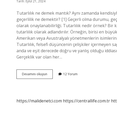
Tarih: Eylül 21, 2024
Tutarlılık ne demek mantık? Aynı zamanda kendisiyl
geçerlilik ne demektir? [1] Geçerli olma durumu, geçe
olarak onaylanabilirliği. Tutarlılık nedir örnek? Bir 
tutarlılık olarak adlandırılır. Örneğin, birisi en bü
Amerikan veya Avustralyalı yönetmenlerin isimlerini sı
Tutarlılık, felsefi düşüncenin çelişkiler içermeyen s
anda ve eşit derecede doğru ve yanlış olduğu iddiası an
Gerçeklik var olan her…
Geçerlilik
Devamını okuyun
12 Yorum
Ve
Tutarlılık
Nedir
https://malidenetci.com
https://centrallife.com.tr
htt