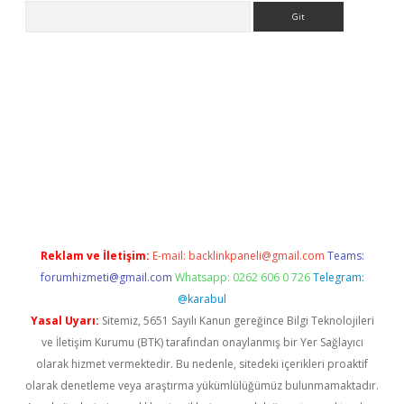
Arama
giriş
https://www.betexper.xyz/
elexbetgiris.org
Reklam ve İletişim:
E-mail:
backlinkpaneli@gmail.com
Teams:
forumhizmeti@gmail.com
Whatsapp: 0262 606 0 726
Telegram:
@karabul
Yasal Uyarı:
Sitemiz, 5651 Sayılı Kanun gereğince Bilgi Teknolojileri
ve İletişim Kurumu (BTK) tarafından onaylanmış bir Yer Sağlayıcı
olarak hizmet vermektedir. Bu nedenle, sitedeki içerikleri proaktif
olarak denetleme veya araştırma yükümlülüğümüz bulunmamaktadır.