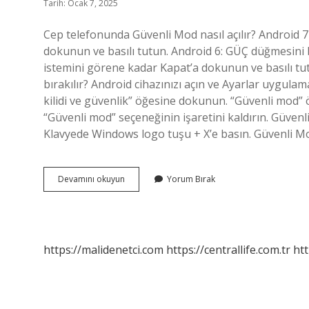
Tarih: Ocak 7, 2025
Cep telefonunda Güvenli Mod nasıl açılır? Android 7
dokunun ve basılı tutun. Android 6: GÜÇ düğmesini 
istemini görene kadar Kapat’a dokunun ve basılı t
bırakılır? Android cihazınızı açın ve Ayarlar uygula
kilidi ve güvenlik” öğesine dokunun. “Güvenli mod”
“Güvenli mod” seçeneğinin işaretini kaldırın. Güvenli
Klavyede Windows logo tuşu + X’e basın. Güvenli Mo
Telefonda
Devamını okuyun
Yorum Bırak
Güvenli
Modu
Nasıl
Açarız
https://malidenetci.com
https://centrallife.com.tr
htt