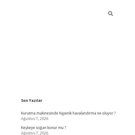
Sidebar
Son Yazılar
hiltonbet güncel giriş
ht
Kurutma makinesinde hijyenik havalandırma ne oluyor ?
Ağustos 7, 2026
Keşkeye soğan konur mu ?
Ağustos 7, 2026