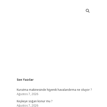
Sidebar
Son Yazılar
hiltonbet güncel giriş
htt
Kurutma makinesinde hijyenik havalandırma ne oluyor ?
Ağustos 7, 2026
Keşkeye soğan konur mu ?
Ağustos 7, 2026