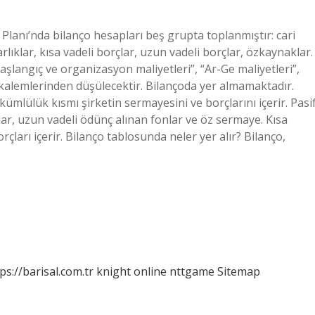
lanı’nda bilanço hesapları beş grupta toplanmıştır: cari
arlıklar, kısa vadeli borçlar, uzun vadeli borçlar, özkaynaklar.
şlangıç ​​ve organizasyon maliyetleri”, “Ar-Ge maliyetleri”,
” kalemlerinden düşülecektir. Bilançoda yer almamaktadır.
ümlülük kısmı şirketin sermayesini ve borçlarını içerir. Pasi
nlar, uzun vadeli ödünç alınan fonlar ve öz sermaye. Kısa
rçları içerir. Bilanço tablosunda neler yer alır? Bilanço,
ps://barisal.com.tr
knight online
nttgame
Sitemap