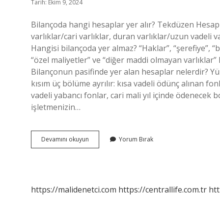
Tarih: Ekim 9, 2024
Bilançoda hangi hesaplar yer alır? Tekdüzen Hesap P
varlıklar/cari varlıklar, duran varlıklar/uzun vadeli v
Hangisi bilançoda yer almaz? “Haklar”, “şerefiye”, “ba
“özel maliyetler” ve “diğer maddi olmayan varlıklar
Bilançonun pasifinde yer alan hesaplar nelerdir? Yük
kısım üç bölüme ayrılır: kısa vadeli ödünç alınan fo
vadeli yabancı fonlar, cari mali yıl içinde ödenecek bo
işletmenizin…
Bilançoda
Devamını okuyun
Yorum Bırak
Yer
Alan
Hesaplar
Nelerdir
https://malidenetci.com
https://centrallife.com.tr
htt