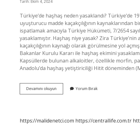
Tarih: Ekim 4, 2024
Türkiye’de haşhaş neden yasaklandı? Türkiye’de 197
uyuşturucu madde kaçakçılığının kaynaklarından biri
ispatlamak amacıyla Türkiye Hükümeti, 7/2654 sayı
yasaklamıştır. Haşhaş niye yasak? Zira Türkiye’nin
kaçakçılığının kaynağı olarak görülmesine yol açmış
Bakanlar Kurulu Kararı ile haşhaş ekimini yasakla
Kapsüllerde bulunan alkaloitler, özellikle morfin, p
Anadolu’da haşhaş yetiştiriciliği Hitit döneminden (
Haşhaşı
Devamını okuyun
Yorum Bırak
Kim
Yasakladı
https://malidenetci.com
https://centrallife.com.tr
htt