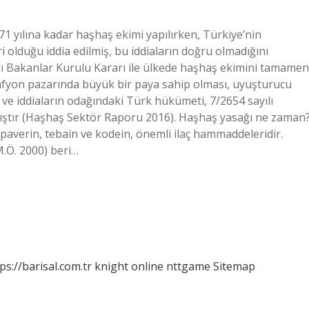
1 yılına kadar haşhaş ekimi yapılırken, Türkiye’nin
 olduğu iddia edilmiş, bu iddiaların doğru olmadığını
lı Bakanlar Kurulu Kararı ile ülkede haşhaş ekimini tamamen
 afyon pazarında büyük bir paya sahip olması, uyuşturucu
 ve iddiaların odağındaki Türk hükümeti, 7/2654 sayılı
mıştır (Haşhaş Sektör Raporu 2016). Haşhaş yasağı ne zaman
apaverin, tebain ve kodein, önemli ilaç hammaddeleridir.
M.Ö. 2000) beri…
ps://barisal.com.tr
knight online
nttgame
Sitemap