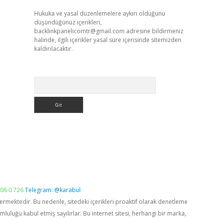
Hukuka ve yasal düzenlemelere aykırı olduğunu
düşündüğünüz içerikleri,
backlinkpanelicomtr@gmail.com
adresine bildirmeniz
halinde, ilgili içerikler yasal süre içerisinde sitemizden
kaldırılacaktır.
Arama
06 0 726
Telegram: @karabul
vermektedir. Bu nedenle, sitedeki içerikleri proaktif olarak denetleme
luğu kabul etmiş sayılırlar. Bu internet sitesi, herhangi bir marka,