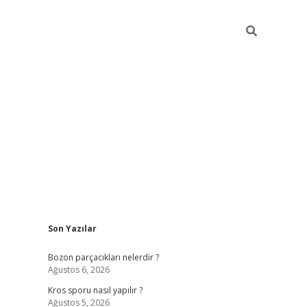
Sidebar
Son Yazılar
hiltonbet güncel giriş
ht
Bozon parçacıkları nelerdir ?
Ağustos 6, 2026
Kros sporu nasıl yapılır ?
Ağustos 5, 2026