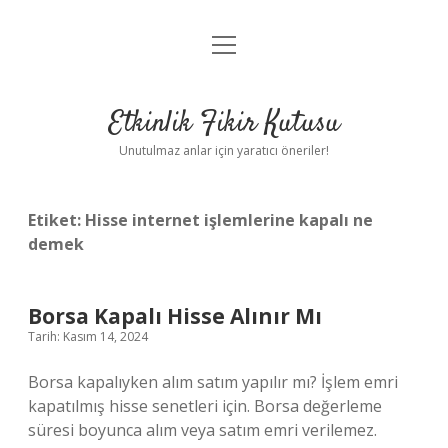
menüyü
Anasayfa
aç
Gizlilik Politikası
Etkinlik Fikir Kutusu
Yasal Uyarı
Unutulmaz anlar için yaratıcı öneriler!
Hakkımızda
Etiket:
Hisse internet işlemlerine kapalı ne
demek
Borsa Kapalı Hisse Alınır Mı
Tarih: Kasım 14, 2024
Borsa kapalıyken alım satım yapılır mı? İşlem emri
kapatılmış hisse senetleri için. Borsa değerleme
süresi boyunca alım veya satım emri verilemez.