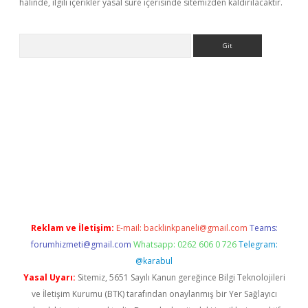
halinde, ilgili içerikler yasal süre içerisinde sitemizden kaldırılacaktır.
Arama
 giriş
https://www.betexper.xyz/
elexbetgiris.org
Reklam ve İletişim:
E-mail:
backlinkpaneli@gmail.com
Teams:
forumhizmeti@gmail.com
Whatsapp: 0262 606 0 726
Telegram:
@karabul
Yasal Uyarı:
Sitemiz, 5651 Sayılı Kanun gereğince Bilgi Teknolojileri
ve İletişim Kurumu (BTK) tarafından onaylanmış bir Yer Sağlayıcı