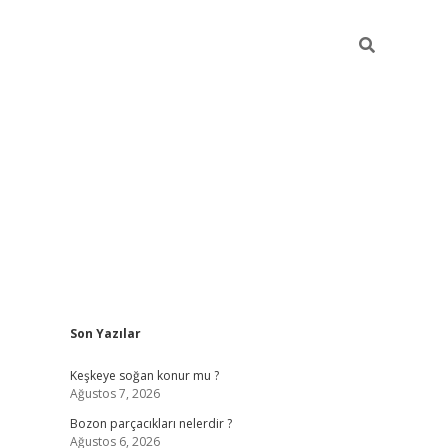
Sidebar
Son Yazılar
hiltonbet güncel giriş
htt
Keşkeye soğan konur mu ?
Ağustos 7, 2026
Bozon parçacıkları nelerdir ?
Ağustos 6, 2026