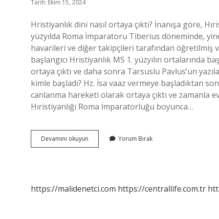
Tarih: Ekim 15, 2024
Hristiyanlık dini nasıl ortaya çıktı? İnanışa göre, Hıri
yüzyılda Roma İmparatoru Tiberius döneminde, yine 
havarileri ve diğer takipçileri tarafından öğretilmiş ve
başlangıcı Hristiyanlık MS 1. yüzyılın ortalarında ba
ortaya çıktı ve daha sonra Tarsuslu Pavlus’un yazıları
kimle başladı? Hz. İsa vaaz vermeye başladıktan sonra
canlanma hareketi olarak ortaya çıktı ve zamanla evr
Hıristiyanlığı Roma İmparatorluğu boyunca…
Hristiyanlık
Devamını okuyun
Yorum Bırak
Nasıl
Ortaya
Çıktı
Kısaca
https://malidenetci.com
https://centrallife.com.tr
htt