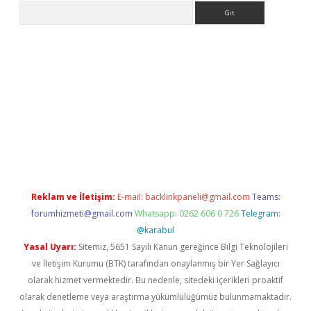
Arama
 giriş
https://www.betexper.xyz/
elexbetgiris.org
Reklam ve İletişim:
E-mail:
backlinkpaneli@gmail.com
Teams:
forumhizmeti@gmail.com
Whatsapp: 0262 606 0 726
Telegram:
@karabul
Yasal Uyarı:
Sitemiz, 5651 Sayılı Kanun gereğince Bilgi Teknolojileri
ve İletişim Kurumu (BTK) tarafından onaylanmış bir Yer Sağlayıcı
olarak hizmet vermektedir. Bu nedenle, sitedeki içerikleri proaktif
olarak denetleme veya araştırma yükümlülüğümüz bulunmamaktadır.