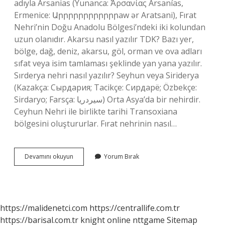
adıyla Arsanias (Yunanca: Ἀρσανίας Arsanías,
Ermenice: Արրրրրրրրրրրրaw ər Aratsani), Fırat
Nehri’nin Doğu Anadolu Bölgesi’ndeki iki kolundan
uzun olanıdır. Akarsu nasıl yazılır TDK? Bazı yer,
bölge, dağ, deniz, akarsu, göl, orman ve ova adları
sıfat veya isim tamlaması şeklinde yan yana yazılır.
Sırderya nehri nasıl yazılır? Seyhun veya Siriderya
(Kazakça: Сырдария; Tacikçe: Сирдарё; Özbekçe:
Sirdaryo; Farsça: سيردريا) Orta Asya’da bir nehirdir.
Ceyhun Nehri ile birlikte tarihi Transoxiana
bölgesini oluştururlar. Fırat nehrinin nasıl…
Fırat
Devamını okuyun
Yorum Bırak
Nehri
Nasıl
Yazılır
https://malidenetci.com
https://centrallife.com.tr
https://barisal.com.tr
knight online
nttgame
Sitemap