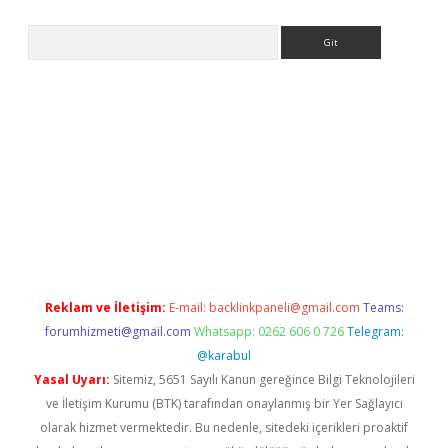
Arama
 giriş
https://www.betexper.xyz/
elexbetgiris.org
Reklam ve İletişim:
E-mail:
backlinkpaneli@gmail.com
Teams:
forumhizmeti@gmail.com
Whatsapp: 0262 606 0 726
Telegram:
@karabul
Yasal Uyarı:
Sitemiz, 5651 Sayılı Kanun gereğince Bilgi Teknolojileri
ve İletişim Kurumu (BTK) tarafından onaylanmış bir Yer Sağlayıcı
olarak hizmet vermektedir. Bu nedenle, sitedeki içerikleri proaktif