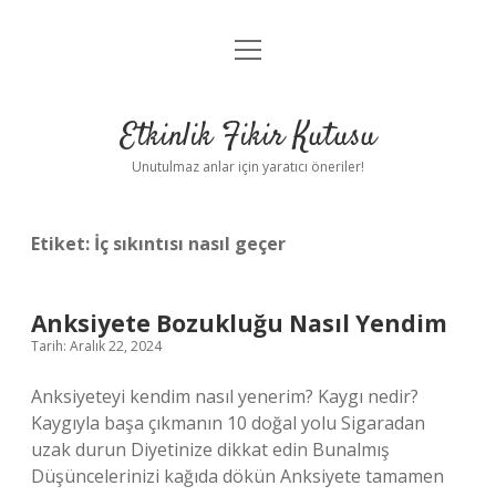
menüyü
Anasayfa
aç
Gizlilik Politikası
Etkinlik Fikir Kutusu
Yasal Uyarı
Unutulmaz anlar için yaratıcı öneriler!
Hakkımızda
Etiket:
İç sıkıntısı nasıl geçer
Anksiyete Bozukluğu Nasıl Yendim
Tarih: Aralık 22, 2024
Anksiyeteyi kendim nasıl yenerim? Kaygı nedir?
Kaygıyla başa çıkmanın 10 doğal yolu Sigaradan
uzak durun Diyetinize dikkat edin Bunalmış
Düşüncelerinizi kağıda dökün Anksiyete tamamen