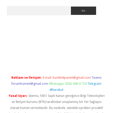
Arama
giriş
https://www.betexper.xyz/
elexbetgiris.org
Reklam ve İletişim:
E-mail:
backlinkpaneli@gmail.com
Teams:
forumhizmeti@gmail.com
Whatsapp: 0262 606 0 726
Telegram:
@karabul
Yasal Uyarı:
Sitemiz, 5651 Sayılı Kanun gereğince Bilgi Teknolojileri
ve İletişim Kurumu (BTK) tarafından onaylanmış bir Yer Sağlayıcı
olarak hizmet vermektedir. Bu nedenle, sitedeki içerikleri proaktif