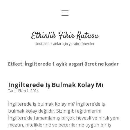
menüyü
Anasayfa
aç
Gizlilik Politikası
Etkinlik Fikir Kutusu
Yasal Uyarı
Unutulmaz anlar için yaratıcı öneriler!
Hakkımızda
Etiket:
İngilterede 1 aylık asgari ücret ne kadar
Ingilterede Iş Bulmak Kolay Mı
Tarih: Ekim 1, 2024
İngilterede iş bulmak kolay mı? İngiltere’de iş
bulmak kolay değildir. Sizin gibi eğitimlerini
İngiltere’de tamamlamış birçok hevesli ve hırslı yeni
mezun, niteliklerine ve becerilerine uygun bir iş