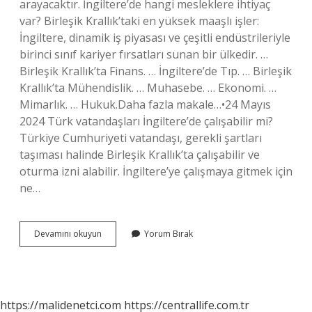
arayacaktır. İngiltere’de hangi mesleklere ihtiyaç
var? Birleşik Krallık’taki en yüksek maaşlı işler:
İngiltere, dinamik iş piyasası ve çeşitli endüstrileriyle
birinci sınıf kariyer fırsatları sunan bir ülkedir. …
Birleşik Krallık’ta Finans. … İngiltere’de Tıp. … Birleşik
Krallık’ta Mühendislik. … Muhasebe. … Ekonomi. …
Mimarlık. … Hukuk.Daha fazla makale…•24 Mayıs
2024 Türk vatandaşları İngiltere’de çalışabilir mi?
Türkiye Cumhuriyeti vatandaşı, gerekli şartları
taşıması halinde Birleşik Krallık’ta çalışabilir ve
oturma izni alabilir. İngiltere’ye çalışmaya gitmek için
ne…
Ingilterede
Devamını okuyun
Yorum Bırak
Iş
Bulmak
Kolay
Mı
https://malidenetci.com
https://centrallife.com.tr