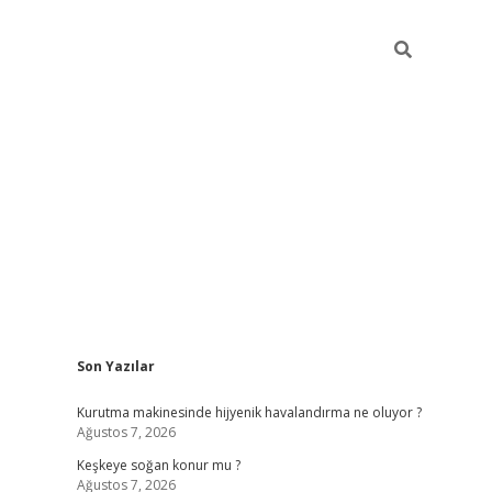
Sidebar
Son Yazılar
hiltonbet güncel giriş
ht
Kurutma makinesinde hijyenik havalandırma ne oluyor ?
Ağustos 7, 2026
Keşkeye soğan konur mu ?
Ağustos 7, 2026