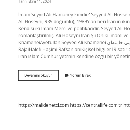
Tarih: Ekim 11, 2024
İmam Seyyid Ali Hamaney kimdir? Seyyed Ali Hosseini Khamenei (Farsça:  خامنه‌ای
Ali Hoseyni, 939 doğumlu), 1989’dan beri İran’ın ikinc
Kendisi iki İmam Merci ve politikacıdır. Seyyed Ali Hosseini Khamene
romanlaştırılmış: Ali Hoseyni İran Şii Oniki İmamı ve
KhameneiAyetullah Seyyed Ali Khamenei سید علی حسینی خامنه‌ایDini liderRhullah HumeyniHalefi Muhammed Ali
RajaiHalefi Haşimi RafsanjaniKişisel bilgiler19 satır
İran İslam Cumhuriyeti’nin kendine özgü bir yöneti
Hamaney
Devamını okuyun
Yorum Bırak
Kaç
Yıldır
Görevde
https://malidenetci.com
https://centrallife.com.tr
htt