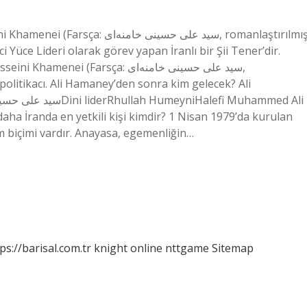
سید علی حسینی, romanlaştırılmış:
i Yüce Lideri olarak görev yapan İranlı bir Şii Tener’dir.
i (Farsça: سید علی حسینی خامنه‌ای,
 politikacı. Ali Hamaney’den sonra kim gelecek? Ali
 daha İranda en yetkili kişi kimdir? 1 Nisan 1979’da kurulan
m biçimi vardır. Anayasa, egemenliğin…
ps://barisal.com.tr
knight online
nttgame
Sitemap