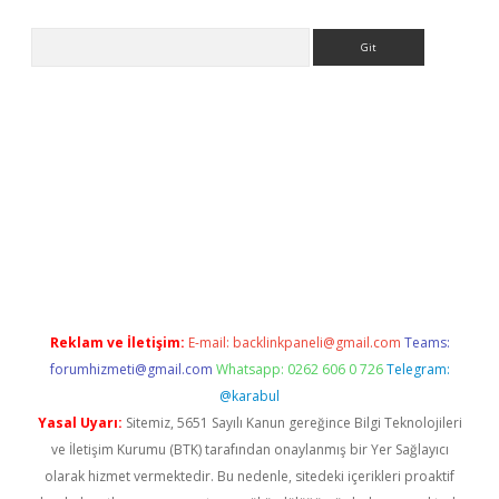
Arama
 giriş
https://www.betexper.xyz/
elexbetgiris.org
Reklam ve İletişim:
E-mail:
backlinkpaneli@gmail.com
Teams:
forumhizmeti@gmail.com
Whatsapp: 0262 606 0 726
Telegram:
@karabul
Yasal Uyarı:
Sitemiz, 5651 Sayılı Kanun gereğince Bilgi Teknolojileri
ve İletişim Kurumu (BTK) tarafından onaylanmış bir Yer Sağlayıcı
olarak hizmet vermektedir. Bu nedenle, sitedeki içerikleri proaktif