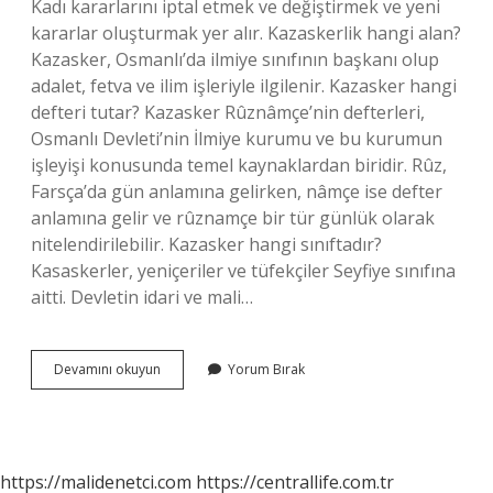
Kadı kararlarını iptal etmek ve değiştirmek ve yeni
kararlar oluşturmak yer alır. Kazaskerlik hangi alan?
Kazasker, Osmanlı’da ilmiye sınıfının başkanı olup
adalet, fetva ve ilim işleriyle ilgilenir. Kazasker hangi
defteri tutar? Kazasker Rûznâmçe’nin defterleri,
Osmanlı Devleti’nin İlmiye kurumu ve bu kurumun
işleyişi konusunda temel kaynaklardan biridir. Rûz,
Farsça’da gün anlamına gelirken, nâmçe ise defter
anlamına gelir ve rûznamçe bir tür günlük olarak
nitelendirilebilir. Kazasker hangi sınıftadır?
Kasaskerler, yeniçeriler ve tüfekçiler Seyfiye sınıfına
aitti. Devletin idari ve mali…
Kazasker
Devamını okuyun
Yorum Bırak
Bugünkü
Karşılığı
Nedir
https://malidenetci.com
https://centrallife.com.tr