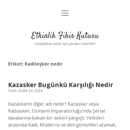
menüyü
Anasayfa
aç
Gizlilik Politikası
Etkinlik Fikir Kutusu
Yasal Uyarı
Unutulmaz anlar için yaratıcı öneriler!
Hakkımızda
Etiket:
Kadileşker nedir
Kazasker Bugünkü Karşılığı Nedir
Tarih: Aralık 24, 2024
Kazaskerin diğer adı nedir? Kazasker veya
Kadıasker, Osmanlı İmparatorluğu’nda Şeriat
davalarına bakan bir askeri yargıçtı. Yetkileri
arasında Kadı, Müderris ve dini görevlileri atamak,