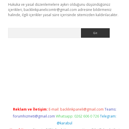
Hukuka ve yasal düzenlemelere aykırı olduğunu düşündüğünüz
içerikleri,
backlinkpanelicomtr@gmail.com
adresine bildirmeniz
halinde, ilgili içerikler yasal süre içerisinde sitemizden kaldırılacaktır.
Arama
giriş
https://www.betexper.xyz/
elexbetgiris.org
Reklam ve İletişim:
E-mail:
backlinkpaneli@gmail.com
Teams:
forumhizmeti@gmail.com
Whatsapp: 0262 606 0 726
Telegram:
@karabul