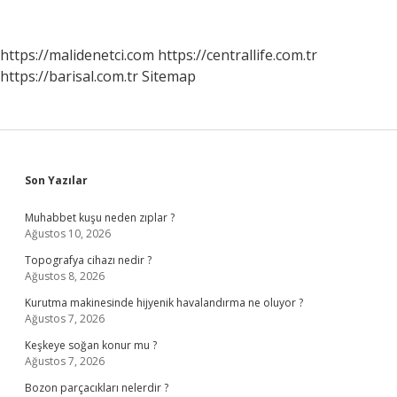
Tahlilinde
Nelere
Bakar
https://malidenetci.com
https://centrallife.com.tr
https://barisal.com.tr
Sitemap
Sidebar
Son Yazılar
Muhabbet kuşu neden zıplar ?
Ağustos 10, 2026
Topografya cihazı nedir ?
Ağustos 8, 2026
Kurutma makinesinde hijyenik havalandırma ne oluyor ?
Ağustos 7, 2026
Keşkeye soğan konur mu ?
Ağustos 7, 2026
Bozon parçacıkları nelerdir ?