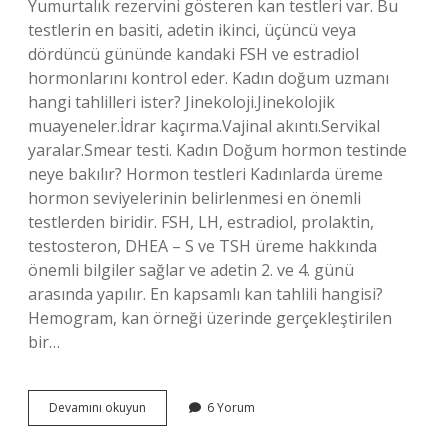
Yumurtalık rezervini gösteren kan testleri var. Bu
testlerin en basiti, adetin ikinci, üçüncü veya
dördüncü gününde kandaki FSH ve estradiol
hormonlarını kontrol eder. Kadın doğum uzmanı
hangi tahlilleri ister? Jinekoloji.Jinekolojik
muayeneler.İdrar kaçırma.Vajinal akıntı.Servikal
yaralar.Smear testi. Kadın Doğum hormon testinde
neye bakılır? Hormon testleri Kadınlarda üreme
hormon seviyelerinin belirlenmesi en önemli
testlerden biridir. FSH, LH, estradiol, prolaktin,
testosteron, DHEA – S ve TSH üreme hakkında
önemli bilgiler sağlar ve adetin 2. ve 4. günü
arasında yapılır. En kapsamlı kan tahlili hangisi?
Hemogram, kan örneği üzerinde gerçekleştirilen
bir…
Kadın
Devamını okuyun
6 Yorum
Doğum
Kan