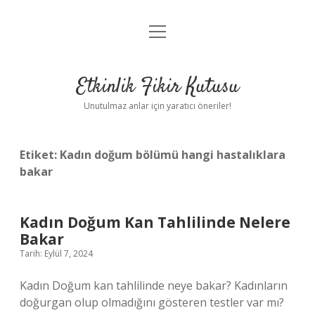
menüyü
Anasayfa
aç
Gizlilik Politikası
Etkinlik Fikir Kutusu
Yasal Uyarı
Unutulmaz anlar için yaratıcı öneriler!
Hakkımızda
Etiket:
Kadın doğum bölümü hangi hastalıklara
bakar
Kadın Doğum Kan Tahlilinde Nelere
Bakar
Tarih: Eylül 7, 2024
Kadın Doğum kan tahlilinde neye bakar? Kadınların
doğurgan olup olmadığını gösteren testler var mı?