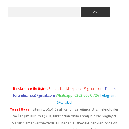
Arama
org
Reklam ve İletişim:
E-mail:
backlinkpaneli@gmail.com
Teams:
forumhizmeti@gmail.com
Whatsapp: 0262 606 0 726
Telegram:
@karabul
Yasal Uyarı:
Sitemiz, 5651 Sayılı Kanun gereğince Bilgi Teknolojileri
ve İletişim Kurumu (BTK) tarafından onaylanmış bir Yer Sağlayıcı
olarak hizmet vermektedir. Bu nedenle, sitedeki içerikleri proaktif