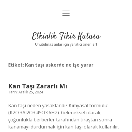
menüyü
Anasayfa
aç
Gizlilik Politikası
Etkinlik Fikir Kutusu
Yasal Uyarı
Unutulmaz anlar için yaratıcı öneriler!
Hakkımızda
Etiket:
Kan taşı askerde ne işe yarar
Kan Taşı Zararlı Mı
Tarih: Aralık 25, 2024
Kan taşı neden yasaklandı? Kimyasal formülü:
(K2O.3Al2O3.4SO3.6H2). Geleneksel olarak,
çoğunlukla berberler tarafından tıraştan sonra
kanamayı durdurmak için kan taşı olarak kullanılır.