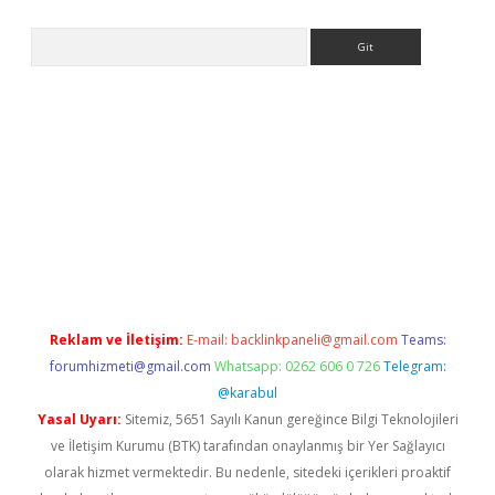
Arama
 giriş
https://www.betexper.xyz/
elexbetgiris.org
Reklam ve İletişim:
E-mail:
backlinkpaneli@gmail.com
Teams:
forumhizmeti@gmail.com
Whatsapp: 0262 606 0 726
Telegram:
@karabul
Yasal Uyarı:
Sitemiz, 5651 Sayılı Kanun gereğince Bilgi Teknolojileri
ve İletişim Kurumu (BTK) tarafından onaylanmış bir Yer Sağlayıcı
olarak hizmet vermektedir. Bu nedenle, sitedeki içerikleri proaktif