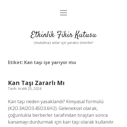
menüyü
Anasayfa
aç
Gizlilik Politikası
Etkinlik Fikir Kutusu
Yasal Uyarı
Unutulmaz anlar için yaratıcı öneriler!
Hakkımızda
Etiket:
Kan taşı işe yarıyor mu
Kan Taşı Zararlı Mı
Tarih: Aralık 25, 2024
Kan taşı neden yasaklandı? Kimyasal formülü:
(K2O.3Al2O3.4SO3.6H2). Geleneksel olarak,
çoğunlukla berberler tarafından tıraştan sonra
kanamayı durdurmak için kan taşı olarak kullanılır.