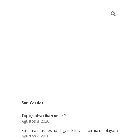
Sidebar
Son Yazılar
hiltonbet güncel giriş
htt
Topografya cihazı nedir ?
Ağustos 8, 2026
Kurutma makinesinde hijyenik havalandırma ne oluyor ?
Ağustos 7, 2026