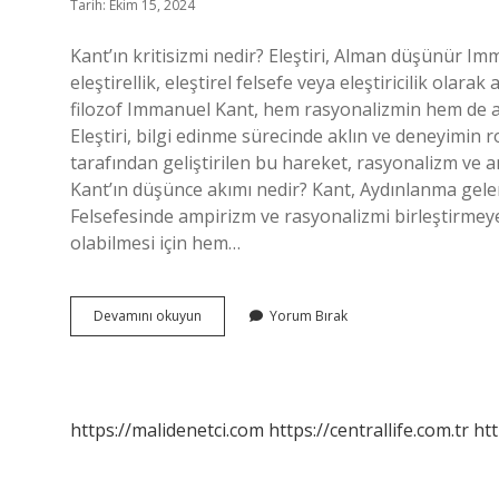
Tarih: Ekim 15, 2024
Kant’ın kritisizmi nedir? Eleştiri, Alman düşünür Imm
eleştirellik, eleştirel felsefe veya eleştiricilik olar
filozof Immanuel Kant, hem rasyonalizmin hem de ampi
Eleştiri, bilgi edinme sürecinde aklın ve deneyimin 
tarafından geliştirilen bu hareket, rasyonalizm ve ampi
Kant’ın düşünce akımı nedir? Kant, Aydınlanma gelene
Felsefesinde ampirizm ve rasyonalizmi birleştirmeye 
olabilmesi için hem…
Kantın
Devamını okuyun
Yorum Bırak
Kritisizmi
Nedir
Tyt
https://malidenetci.com
https://centrallife.com.tr
htt