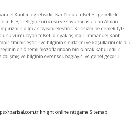
anuel Kant’ın öğretisidir. Kant’ın bu felsefesi genellikle
ak anılır. Eleştirelliğin kurucusu ve savunucusu olan Alman
rizmin bilgi anlayışını eleştirir. Kritisizm ne demek tyt?
rolünü vurgulayan felsefi bir yaklaşımdır. Immanuel Kant
rizmi birleştirir ve bilginin sınırlarını ve koşullarını ele alır
ğinin en önemli filozoflarından biri olarak kabul edilir.
çalışmış ve bilginin evrensel, bağlayıcı ve genel geçerli
ps://barisal.com.tr
knight online
nttgame
Sitemap