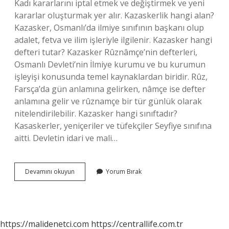
Kadı kararlarını iptal etmek ve değiştirmek ve yeni
kararlar oluşturmak yer alır. Kazaskerlik hangi alan?
Kazasker, Osmanlı’da ilmiye sınıfının başkanı olup
adalet, fetva ve ilim işleriyle ilgilenir. Kazasker hangi
defteri tutar? Kazasker Rûznâmçe’nin defterleri,
Osmanlı Devleti’nin İlmiye kurumu ve bu kurumun
işleyişi konusunda temel kaynaklardan biridir. Rûz,
Farsça’da gün anlamına gelirken, nâmçe ise defter
anlamına gelir ve rûznamçe bir tür günlük olarak
nitelendirilebilir. Kazasker hangi sınıftadır?
Kasaskerler, yeniçeriler ve tüfekçiler Seyfiye sınıfına
aitti. Devletin idari ve mali…
Kazasker
Devamını okuyun
Yorum Bırak
Bugünkü
Karşılığı
Nedir
https://malidenetci.com
https://centrallife.com.tr