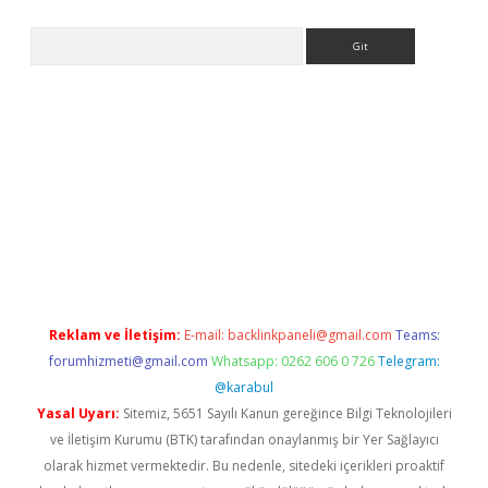
Arama
giriş
https://www.betexper.xyz/
elexbetgiris.org
Reklam ve İletişim:
E-mail:
backlinkpaneli@gmail.com
Teams:
forumhizmeti@gmail.com
Whatsapp: 0262 606 0 726
Telegram:
@karabul
Yasal Uyarı:
Sitemiz, 5651 Sayılı Kanun gereğince Bilgi Teknolojileri
ve İletişim Kurumu (BTK) tarafından onaylanmış bir Yer Sağlayıcı
olarak hizmet vermektedir. Bu nedenle, sitedeki içerikleri proaktif