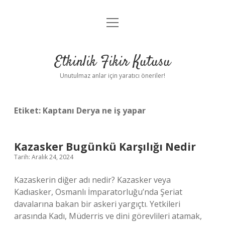
menüyü
Anasayfa
aç
Gizlilik Politikası
Etkinlik Fikir Kutusu
Yasal Uyarı
Unutulmaz anlar için yaratıcı öneriler!
Hakkımızda
Etiket:
Kaptanı Derya ne iş yapar
Kazasker Bugünkü Karşılığı Nedir
Tarih: Aralık 24, 2024
Kazaskerin diğer adı nedir? Kazasker veya
Kadıasker, Osmanlı İmparatorluğu’nda Şeriat
davalarına bakan bir askeri yargıçtı. Yetkileri
arasında Kadı, Müderris ve dini görevlileri atamak,