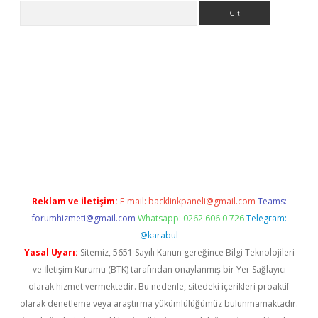
Arama
 giriş
https://www.betexper.xyz/
elexbetgiris.org
Reklam ve İletişim:
E-mail:
backlinkpaneli@gmail.com
Teams:
forumhizmeti@gmail.com
Whatsapp: 0262 606 0 726
Telegram:
@karabul
Yasal Uyarı:
Sitemiz, 5651 Sayılı Kanun gereğince Bilgi Teknolojileri
ve İletişim Kurumu (BTK) tarafından onaylanmış bir Yer Sağlayıcı
olarak hizmet vermektedir. Bu nedenle, sitedeki içerikleri proaktif
olarak denetleme veya araştırma yükümlülüğümüz bulunmamaktadır.