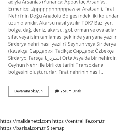
adıyla Arsanias (Yunanca: Ἀρσανίας Arsanías,
Ermenice: Արրրրրրրրրրրրaw ər Aratsani), Fırat
Nehri’nin Doğu Anadolu Bölgesi’ndeki iki kolundan
uzun olanıdır. Akarsu nasıl yazılır TDK? Bazı yer,
bölge, dağ, deniz, akarsu, göl, orman ve ova adları
sıfat veya isim tamlaması şeklinde yan yana yazılır.
Sırderya nehri nasıl yazılır? Seyhun veya Siriderya
(Kazakça: Сырдария; Tacikçe: Сирдарё; Özbekçe:
Sirdaryo; Farsça: سيردريا) Orta Asya’da bir nehirdir.
Ceyhun Nehri ile birlikte tarihi Transoxiana
bölgesini oluştururlar. Fırat nehrinin nasıl…
Fırat
Devamını okuyun
Yorum Bırak
Nehri
Nasıl
Yazılır
https://malidenetci.com
https://centrallife.com.tr
https://barisal.com.tr
Sitemap