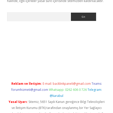
halinde, ilgili içerikler yasal süre içerisinde sitemizden kaldırılacaktır.
Arama
giriş
https://www.betexper.xyz/
elexbetgiris.org
Reklam ve İletişim:
E-mail:
backlinkpaneli@gmail.com
Teams:
forumhizmeti@gmail.com
Whatsapp: 0262 606 0 726
Telegram:
@karabul
Yasal Uyarı:
Sitemiz, 5651 Sayılı Kanun gereğince Bilgi Teknolojileri
ve İletişim Kurumu (BTK) tarafından onaylanmış bir Yer Sağlayıcı