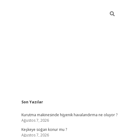
Sidebar
Son Yazılar
hiltonbet güncel giriş
htt
Kurutma makinesinde hijyenik havalandırma ne oluyor ?
Ağustos 7, 2026
Keşkeye soğan konur mu ?
Ağustos 7, 2026