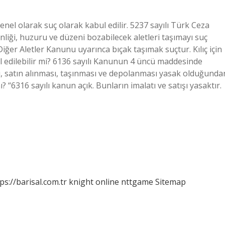
enel olarak suç olarak kabul edilir. 5237 sayılı Türk Ceza
liği, huzuru ve düzeni bozabilecek aletleri taşımayı suç
e Diğer Aletler Kanunu uyarınca bıçak taşımak suçtur. Kılıç için
al edilebilir mi? 6136 sayılı Kanunun 4 üncü maddesinde
ımı, satın alınması, taşınması ve depolanması yasak olduğunda
? “6316 sayılı kanun açık. Bunların imalatı ve satışı yasaktır.
ps://barisal.com.tr
knight online
nttgame
Sitemap