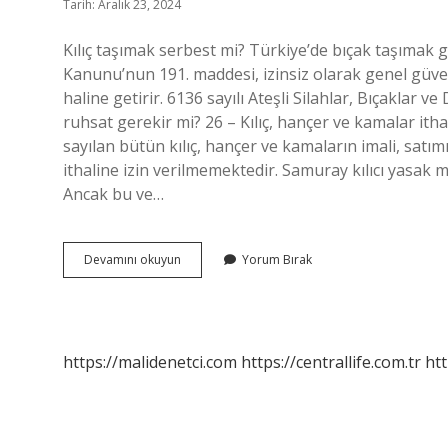
Tarih: Aralık 23, 2024
Kılıç taşımak serbest mi? Türkiye’de bıçak taşımak g
Kanunu’nun 191. maddesi, izinsiz olarak genel güven
haline getirir. 6136 sayılı Ateşli Silahlar, Bıçaklar v
ruhsat gerekir mi? 26 – Kılıç, hançer ve kamalar ith
sayılan bütün kılıç, hançer ve kamaların imali, sat
ithaline izin verilmemektedir. Samuray kılıcı yasak mı
Ancak bu ve…
Kılıç
Devamını okuyun
Yorum Bırak
Bulundurmak
Yasak
Mı
https://malidenetci.com
https://centrallife.com.tr
htt