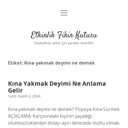
menüyü
Anasayfa
aç
Gizlilik Politikası
Etkinlik Fikir Kutusu
Yasal Uyarı
Unutulmaz anlar için yaratıcı öneriler!
Hakkımızda
Etiket:
Kına yakmak deyimi ne demek
Kına Yakmak Deyimi Ne Anlama
Gelir
Tarih: Kasım 3, 2024
Kına yakmak deyimi ne demek? Popoya Kına Sürmek
AÇIKLAMA: Karşısındaki kişinin yaşadığı
olumsuzluklardan dolayı aşırı derecede mutlu olmak.