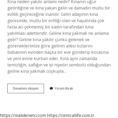
Kına neden yakılır anlamı nedir? Kınanın uğur
getirdiğine ve kına yakan gelin ve damadın mutlu bir
evlilik geçireceğine inanılır. Gelin adayının kına
gecesinde, mutlu bir evliliği olan ve hayatında çok
fazla acı çekmemiş bir kadın tarafından kına
yakılması adettendir. Geline kına yakmak ne anlama
gelir? Geline kına yakılır çünkü gelenek ve
göreneklerimize göre gelinin ailesi kızlarını
babasının evinden başka bir eve gönderip kocasına
ve yeni evine kurban eder. Kına aynı zamanda
temizliğin, saflığın ve iyi niyetin sembolü olduğundan
geline kına yakmak coşkuyla…
Kına
Devamını okuyun
Yorum Bırak
Yakmak
Deyimi
Ne
Anlama
Gelir
https://malidenetci.com
https://centrallife.com.tr