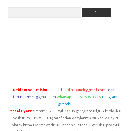
Arama
 giriş
https://www.betexper.xyz/
elexbetgiris.org
Reklam ve İletişim:
E-mail:
backlinkpaneli@gmail.com
Teams:
forumhizmeti@gmail.com
Whatsapp: 0262 606 0 726
Telegram:
@karabul
Yasal Uyarı:
Sitemiz, 5651 Sayılı Kanun gereğince Bilgi Teknolojileri
ve İletişim Kurumu (BTK) tarafından onaylanmış bir Yer Sağlayıcı
olarak hizmet vermektedir. Bu nedenle, sitedeki içerikleri proaktif