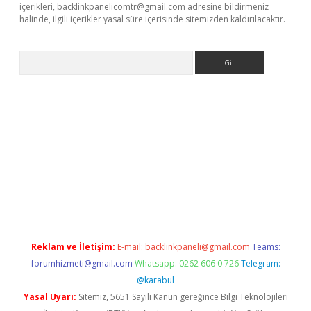
içerikleri,
backlinkpanelicomtr@gmail.com
adresine bildirmeniz
halinde, ilgili içerikler yasal süre içerisinde sitemizden kaldırılacaktır.
Arama
giriş
https://www.betexper.xyz/
elexbetgiris.org
Reklam ve İletişim:
E-mail:
backlinkpaneli@gmail.com
Teams:
forumhizmeti@gmail.com
Whatsapp: 0262 606 0 726
Telegram:
@karabul
Yasal Uyarı:
Sitemiz, 5651 Sayılı Kanun gereğince Bilgi Teknolojileri