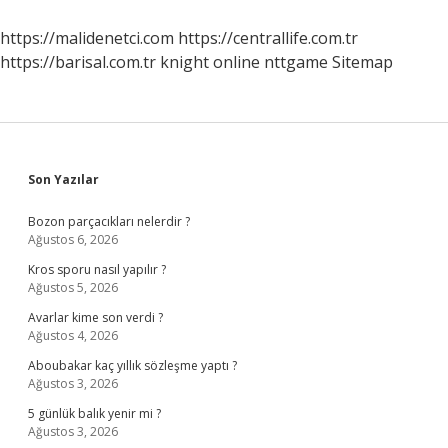
Ne
Zaman
https://malidenetci.com
https://centrallife.com.tr
Belirsize
https://barisal.com.tr
knight online
nttgame
Sitemap
Döner
Sidebar
Son Yazılar
Bozon parçacıkları nelerdir ?
Ağustos 6, 2026
Kros sporu nasıl yapılır ?
Ağustos 5, 2026
Avarlar kime son verdi ?
Ağustos 4, 2026
Aboubakar kaç yıllık sözleşme yaptı ?
Ağustos 3, 2026
5 günlük balık yenir mi ?
Ağustos 3, 2026