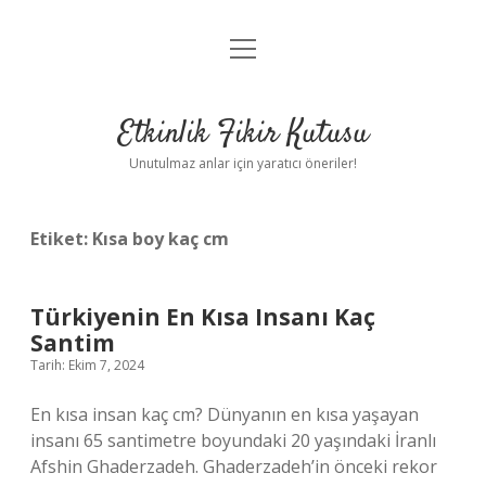
menüyü
Anasayfa
aç
Gizlilik Politikası
Etkinlik Fikir Kutusu
Yasal Uyarı
Unutulmaz anlar için yaratıcı öneriler!
Hakkımızda
Etiket:
Kısa boy kaç cm
Türkiyenin En Kısa Insanı Kaç
Santim
Tarih: Ekim 7, 2024
En kısa insan kaç cm? Dünyanın en kısa yaşayan
insanı 65 santimetre boyundaki 20 yaşındaki İranlı
Afshin Ghaderzadeh. Ghaderzadeh’in önceki rekor