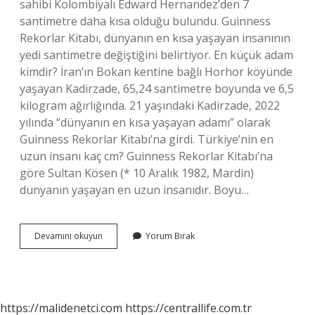
sahibi Kolombiyalı Edward Hernandez’den 7
santimetre daha kısa olduğu bulundu. Guinness
Rekorlar Kitabı, dünyanın en kısa yaşayan insanının
yedi santimetre değiştiğini belirtiyor. En küçük adam
kimdir? İran’ın Bokan kentine bağlı Horhor köyünde
yaşayan Kadirzade, 65,24 santimetre boyunda ve 6,5
kilogram ağırlığında. 21 yaşındaki Kadirzade, 2022
yılında “dünyanın en kısa yaşayan adamı” olarak
Guinness Rekorlar Kitabı’na girdi. Türkiye’nin en
uzun insanı kaç cm? Guinness Rekorlar Kitabı’na
göre Sultan Kösen (* 10 Aralık 1982, Mardin)
dünyanın yaşayan en uzun insanıdır. Boyu…
Türkiyenin
Devamını okuyun
Yorum Bırak
En
Kısa
Insanı
Kaç
Santim
https://malidenetci.com
https://centrallife.com.tr