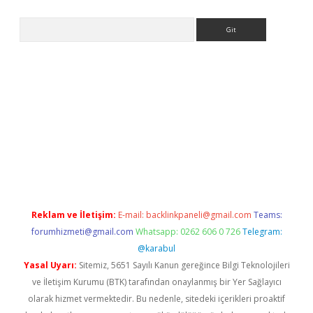
Arama
giriş
https://www.betexper.xyz/
elexbetgiris.org
Reklam ve İletişim:
E-mail:
backlinkpaneli@gmail.com
Teams:
forumhizmeti@gmail.com
Whatsapp: 0262 606 0 726
Telegram:
@karabul
Yasal Uyarı:
Sitemiz, 5651 Sayılı Kanun gereğince Bilgi Teknolojileri
ve İletişim Kurumu (BTK) tarafından onaylanmış bir Yer Sağlayıcı
olarak hizmet vermektedir. Bu nedenle, sitedeki içerikleri proaktif