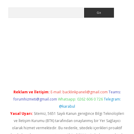
Arama
giriş
https://www.betexper.xyz/
elexbetgiris.org
Reklam ve İletişim:
E-mail:
backlinkpaneli@gmail.com
Teams:
forumhizmeti@gmail.com
Whatsapp: 0262 606 0 726
Telegram:
@karabul
Yasal Uyarı:
Sitemiz, 5651 Sayılı Kanun gereğince Bilgi Teknolojileri
ve İletişim Kurumu (BTK) tarafından onaylanmış bir Yer Sağlayıcı
olarak hizmet vermektedir. Bu nedenle, sitedeki içerikleri proaktif