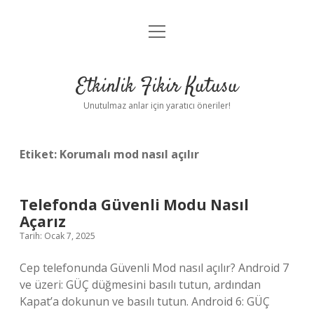
menüyü
Anasayfa
aç
Gizlilik Politikası
Etkinlik Fikir Kutusu
Yasal Uyarı
Unutulmaz anlar için yaratıcı öneriler!
Hakkımızda
Etiket:
Korumalı mod nasıl açılır
Telefonda Güvenli Modu Nasıl
Açarız
Tarih: Ocak 7, 2025
Cep telefonunda Güvenli Mod nasıl açılır? Android 7
ve üzeri: GÜÇ düğmesini basılı tutun, ardından
Kapat’a dokunun ve basılı tutun. Android 6: GÜÇ