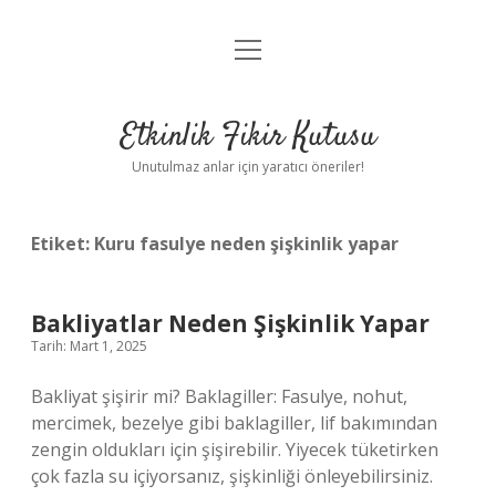
menüyü
Anasayfa
aç
Gizlilik Politikası
Etkinlik Fikir Kutusu
Yasal Uyarı
Unutulmaz anlar için yaratıcı öneriler!
Hakkımızda
Etiket:
Kuru fasulye neden şişkinlik yapar
Bakliyatlar Neden Şişkinlik Yapar
Tarih: Mart 1, 2025
Bakliyat şişirir mi? Baklagiller: Fasulye, nohut,
mercimek, bezelye gibi baklagiller, lif bakımından
zengin oldukları için şişirebilir. Yiyecek tüketirken
çok fazla su içiyorsanız, şişkinliği önleyebilirsiniz.