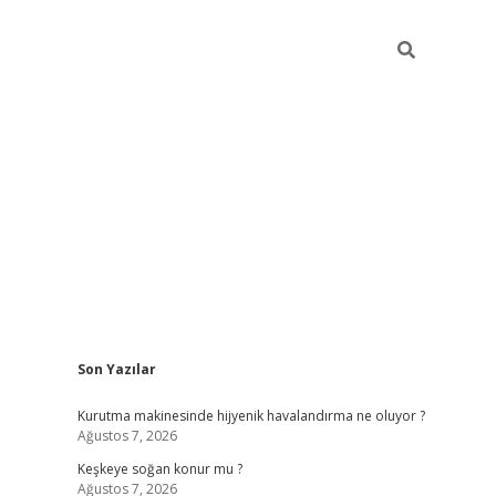
Sidebar
Son Yazılar
hiltonbet güncel giriş
ht
Kurutma makinesinde hijyenik havalandırma ne oluyor ?
Ağustos 7, 2026
Keşkeye soğan konur mu ?
Ağustos 7, 2026