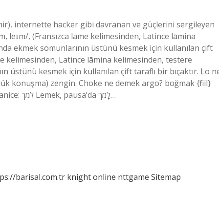
), internette hacker gibi davranan ve güçlerini sergileyen
æm, leɪm/, (Fransızca lame kelimesinden, Latince lāmina
ında ekmek somunlarının üstünü kesmek için kullanılan çift
lame kelimesinden, Latince lāmina kelimesinden, testere
 üstünü kesmek için kullanılan çift taraflı bir bıçaktır. Lo n
günlük konuşma) zengin. Choke ne demek argo? boğmak {fiil}
boğmak {fiil} Lamek ne demek? Lamik (/ˈleɪmɪk/; İbranice: לֶמֶךְ‎ Lemeḵ, pausa’da לָמֶךְ‎…
ps://barisal.com.tr
knight online
nttgame
Sitemap