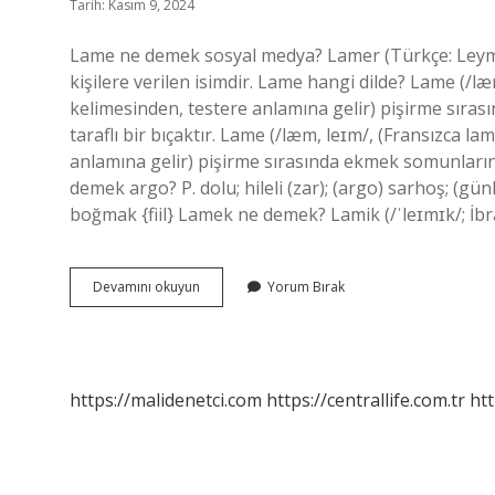
Tarih: Kasım 9, 2024
Lame ne demek sosyal medya? Lamer (Türkçe: Leymir
kişilere verilen isimdir. Lame hangi dilde? Lame (/l
kelimesinden, testere anlamına gelir) pişirme sıras
taraflı bir bıçaktır. Lame (/læm, leɪm/, (Fransızca 
anlamına gelir) pişirme sırasında ekmek somunlarının
demek argo? P. dolu; hileli (zar); (argo) sarhoş; (
Lame
Devamını okuyun
Yorum Bırak
Ne
Demek
Argo
https://malidenetci.com
https://centrallife.com.tr
htt