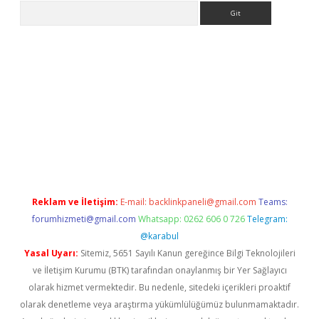
Arama
giriş
https://www.betexper.xyz/
elexbetgiris.org
Reklam ve İletişim:
E-mail:
backlinkpaneli@gmail.com
Teams:
forumhizmeti@gmail.com
Whatsapp: 0262 606 0 726
Telegram:
@karabul
Yasal Uyarı:
Sitemiz, 5651 Sayılı Kanun gereğince Bilgi Teknolojileri
ve İletişim Kurumu (BTK) tarafından onaylanmış bir Yer Sağlayıcı
olarak hizmet vermektedir. Bu nedenle, sitedeki içerikleri proaktif
olarak denetleme veya araştırma yükümlülüğümüz bulunmamaktadır.