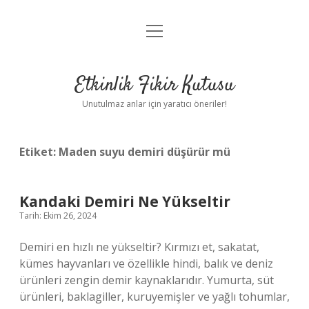
menüyü
Anasayfa
aç
Gizlilik Politikası
Etkinlik Fikir Kutusu
Yasal Uyarı
Unutulmaz anlar için yaratıcı öneriler!
Hakkımızda
Etiket:
Maden suyu demiri düşürür mü
Kandaki Demiri Ne Yükseltir
Tarih: Ekim 26, 2024
Demiri en hızlı ne yükseltir? Kırmızı et, sakatat,
kümes hayvanları ve özellikle hindi, balık ve deniz
ürünleri zengin demir kaynaklarıdır. Yumurta, süt
ürünleri, baklagiller, kuruyemişler ve yağlı tohumlar,