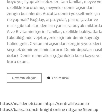
koyu yeşil yapraklı sebzeler, tam tahıllar, meyve ve
özellikle kurutulmuş meyveler demir açısından
zengin besinlerdir. Vücutta demiri yükseltmek için
ne yapmalı? Buğday, arpa, yulaf, pirinç, çavdar ve
mısır gibi tahıllar, demirin yanı sıra büyük miktarda
A ve B vitamini içerir. Tahıllar, özellikle bakliyatlarla
tüketildiğinde vejetaryenler için bir demir kaynağı
haline gelir. C vitamini açısından zengin yiyecekleri
seçmek demir emilimini artırır. Demir depoları nasıl
dolar? Demir mineralleri çoğunlukla kuru kayısı ve
kuru üzüm…
Kandaki
Devamını okuyun
Yorum Bırak
Demiri
Ne
Yükseltir
https://malidenetci.com
https://centrallife.com.tr
https://barisal.com.tr
knight online
nttgame
Sitemap