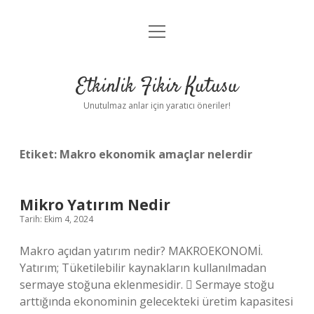
menüyü
Anasayfa
aç
Gizlilik Politikası
Etkinlik Fikir Kutusu
Yasal Uyarı
Unutulmaz anlar için yaratıcı öneriler!
Hakkımızda
Etiket:
Makro ekonomik amaçlar nelerdir
Mikro Yatırım Nedir
Tarih: Ekim 4, 2024
Makro açıdan yatırım nedir? MAKROEKONOMİ.
Yatırım; Tüketilebilir kaynakların kullanılmadan
sermaye stoğuna eklenmesidir.  Sermaye stoğu
arttığında ekonominin gelecekteki üretim kapasitesi