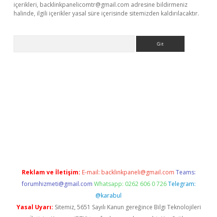
içerikleri,
backlinkpanelicomtr@gmail.com
adresine bildirmeniz
halinde, ilgili içerikler yasal süre içerisinde sitemizden kaldırılacaktır.
Arama
giriş
https://www.betexper.xyz/
elexbetgiris.org
Reklam ve İletişim:
E-mail:
backlinkpaneli@gmail.com
Teams:
forumhizmeti@gmail.com
Whatsapp: 0262 606 0 726
Telegram:
@karabul
Yasal Uyarı:
Sitemiz, 5651 Sayılı Kanun gereğince Bilgi Teknolojileri