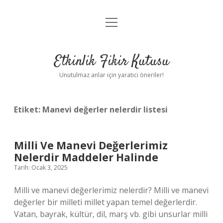
menüyü
Anasayfa
aç
Gizlilik Politikası
Etkinlik Fikir Kutusu
Yasal Uyarı
Unutulmaz anlar için yaratıcı öneriler!
Hakkımızda
Etiket:
Manevi değerler nelerdir listesi
Milli Ve Manevi Değerlerimiz
Nelerdir Maddeler Halinde
Tarih: Ocak 3, 2025
Milli ve manevi değerlerimiz nelerdir? Milli ve manevi
değerler bir milleti millet yapan temel değerlerdir.
Vatan, bayrak, kültür, dil, marş vb. gibi unsurlar milli