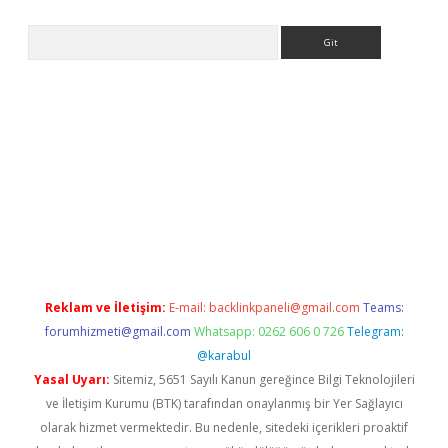
Arama
nbet güncel giriş
https://www.betexper.xyz/
elexbetgiris.org
Reklam ve İletişim:
E-mail:
backlinkpaneli@gmail.com
Teams:
forumhizmeti@gmail.com
Whatsapp: 0262 606 0 726
Telegram:
@karabul
Yasal Uyarı:
Sitemiz, 5651 Sayılı Kanun gereğince Bilgi Teknolojileri
ve İletişim Kurumu (BTK) tarafından onaylanmış bir Yer Sağlayıcı
olarak hizmet vermektedir. Bu nedenle, sitedeki içerikleri proaktif