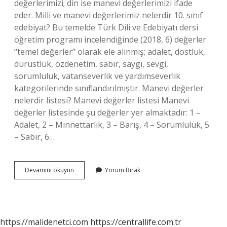
değerlerimizi; din ise manevi değerlerimizi ifade
eder. Milli ve manevi değerlerimiz nelerdir 10. sınıf
edebiyat? Bu temelde Türk Dili ve Edebiyatı dersi
öğretim programı incelendiğinde (2018, 6) değerler
“temel değerler” olarak ele alınmış; adalet, dostluk,
dürüstlük, özdenetim, sabır, saygı, sevgi,
sorumluluk, vatanseverlik ve yardımseverlik
kategorilerinde sınıflandırılmıştır. Manevi değerler
nelerdir listesi? Manevi değerler listesi Manevi
değerler listesinde şu değerler yer almaktadır: 1 –
Adalet, 2 – Minnettarlık, 3 – Barış, 4 – Sorumluluk, 5
– Sabır, 6…
Milli
Devamını okuyun
Yorum Bırak
Ve
Manevi
Değerlerimiz
Nelerdir
Maddeler
https://malidenetci.com
https://centrallife.com.tr
Halinde