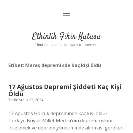
menüyü
Anasayfa
aç
Gizlilik Politikası
Etkinlik Fikir Kutusu
Yasal Uyarı
Unutulmaz anlar için yaratıcı öneriler!
Hakkımızda
Etiket:
Maraş depreminde kaç kişi öldü
17 Ağustos Depremi Şiddeti Kaç Kişi
Öldü
Tarih: Aralık 22, 2024
17 Ağustos Gölcük depreminde kaç kişi öldü?
Türkiye Büyük Millet Meclisi’nin deprem riskini
incelemek ve deprem yönetiminde alınması gereken