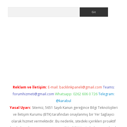
Arama
giriş
https://www.betexper.xyz/
elexbetgiris.org
Reklam ve İletişim:
E-mail:
backlinkpaneli@gmail.com
Teams:
forumhizmeti@gmail.com
Whatsapp: 0262 606 0 726
Telegram:
@karabul
Yasal Uyarı:
Sitemiz, 5651 Sayılı Kanun gereğince Bilgi Teknolojileri
ve İletişim Kurumu (BTK) tarafından onaylanmış bir Yer Sağlayıcı
olarak hizmet vermektedir. Bu nedenle, sitedeki içerikleri proaktif