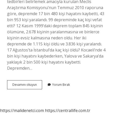
tedbirleri belirlemek amacıyla kurulan Meclis
Araştırma Komisyonu’nun Temmuz 2010 raporuna
göre, depremde 17 bin 480 kişi hayatını kaybetti, 43
bin 953 kişi yaralandı. 99 depreminde kaç kişi vefat
etti? 12 Kasım 1999’daki deprem toplam 845 kişinin
ölümüne, 2.678 kişinin yaralanmasına ve binlerce
kişinin evsiz kalmasına neden oldu. Her iki
depremde de 1.115 kişi öldü ve 3.836 kişi yaralandı.
17 Ağustos’ta İstanbul’da kaç kişi öldü? Kocaeli’nde 4
bin kişi hayatını kaybederken, Yalova ve Sakarya’da
yaklaşık 2 bin 500 kişi hayatını kaybetti.
Depremden…
17
Devamını okuyun
Yorum Bırak
Ağustos
Depremi
Şiddeti
Kaç
Kişi
https://malidenetci.com
https://centrallife.com.tr
Öldü