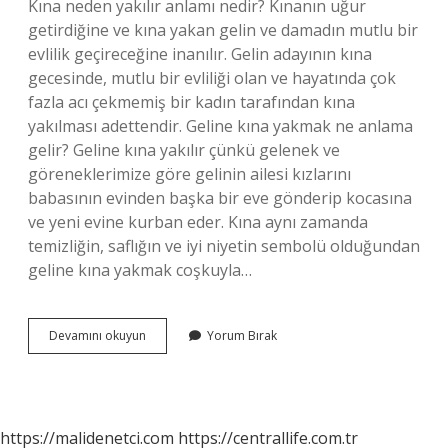
Kına neden yakılır anlamı nedir? Kınanın uğur
getirdiğine ve kına yakan gelin ve damadın mutlu bir
evlilik geçireceğine inanılır. Gelin adayının kına
gecesinde, mutlu bir evliliği olan ve hayatında çok
fazla acı çekmemiş bir kadın tarafından kına
yakılması adettendir. Geline kına yakmak ne anlama
gelir? Geline kına yakılır çünkü gelenek ve
göreneklerimize göre gelinin ailesi kızlarını
babasının evinden başka bir eve gönderip kocasına
ve yeni evine kurban eder. Kına aynı zamanda
temizliğin, saflığın ve iyi niyetin sembolü olduğundan
geline kına yakmak coşkuyla…
Kına
Devamını okuyun
Yorum Bırak
Yakmak
Deyimi
Ne
Anlama
Gelir
https://malidenetci.com
https://centrallife.com.tr