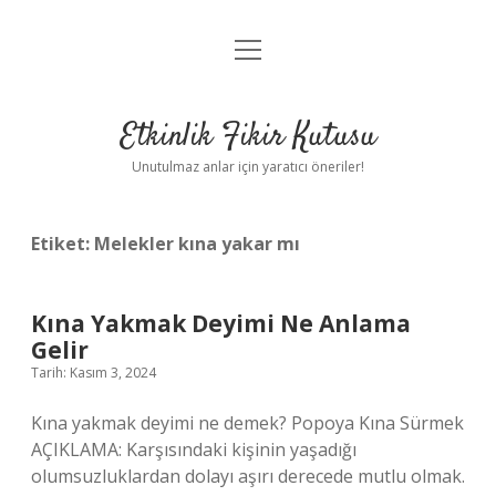
menüyü
Anasayfa
aç
Gizlilik Politikası
Etkinlik Fikir Kutusu
Yasal Uyarı
Unutulmaz anlar için yaratıcı öneriler!
Hakkımızda
Etiket:
Melekler kına yakar mı
Kına Yakmak Deyimi Ne Anlama
Gelir
Tarih: Kasım 3, 2024
Kına yakmak deyimi ne demek? Popoya Kına Sürmek
AÇIKLAMA: Karşısındaki kişinin yaşadığı
olumsuzluklardan dolayı aşırı derecede mutlu olmak.