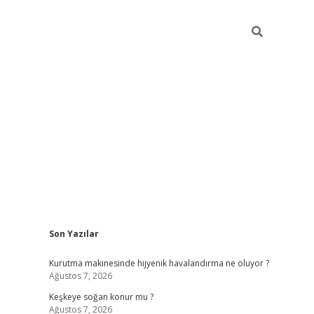
Sidebar
Son Yazılar
hiltonbet güncel giriş
htt
Kurutma makinesinde hijyenik havalandırma ne oluyor ?
Ağustos 7, 2026
Keşkeye soğan konur mu ?
Ağustos 7, 2026