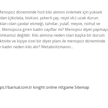
nopoz döneminde hızlı kilo alımını önlemek için yüksek
an (çikolata, bisküvi, şekerli çay, reçel vb.) uzak durun.
arı olan çavdar ekmeği, tahıllar, yulaf, meyve, nohut ve
in. Menopoza giren kadın zayıflar mı? Menopoz diyet yapmay
mkansız değildir. Kilo alımına neden olan başka bir durum
ktivite ve kişiye özel bir diyet planı ile menopoz döneminde
 kadın neden kilo alır? Metabolizmanın…
ps://barisal.com.tr
knight online
nttgame
Sitemap