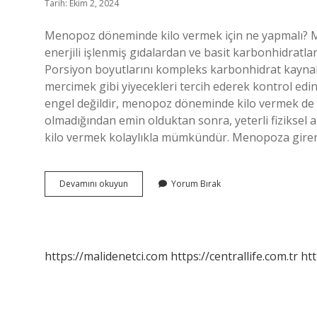
Tarih: Ekim 2, 2024
Menopoz döneminde kilo vermek için ne yapmalı? Me
enerjili işlenmiş gıdalardan ve basit karbonhidratlard
Porsiyon boyutlarını kompleks karbonhidrat kaynakl
mercimek gibi yiyecekleri tercih ederek kontrol ed
engel değildir, menopoz döneminde kilo vermek de i
olmadığından emin olduktan sonra, yeterli fiziksel a
kilo vermek kolaylıkla mümkündür. Menopoza giren
Menopozda
Devamını okuyun
Yorum Bırak
Nasıl
Hızlı
Kilo
Verilir
https://malidenetci.com
https://centrallife.com.tr
htt