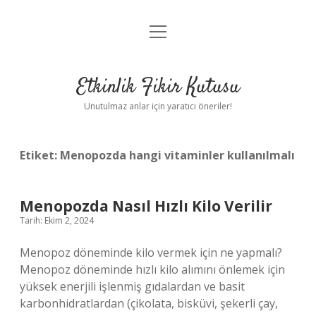
menüyü
Anasayfa
aç
Gizlilik Politikası
Etkinlik Fikir Kutusu
Yasal Uyarı
Unutulmaz anlar için yaratıcı öneriler!
Hakkımızda
Etiket:
Menopozda hangi vitaminler kullanılmalı
Menopozda Nasıl Hızlı Kilo Verilir
Tarih: Ekim 2, 2024
Menopoz döneminde kilo vermek için ne yapmalı?
Menopoz döneminde hızlı kilo alımını önlemek için
yüksek enerjili işlenmiş gıdalardan ve basit
karbonhidratlardan (çikolata, bisküvi, şekerli çay,