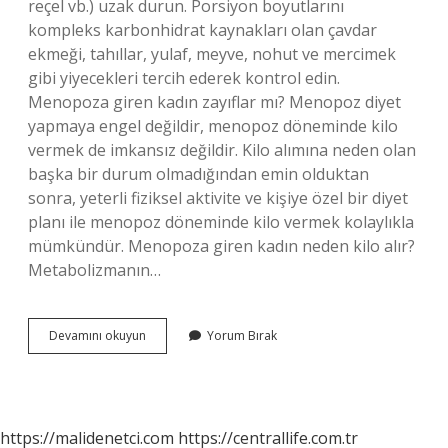
reçel vb.) uzak durun. Porsiyon boyutlarını
kompleks karbonhidrat kaynakları olan çavdar
ekmeği, tahıllar, yulaf, meyve, nohut ve mercimek
gibi yiyecekleri tercih ederek kontrol edin.
Menopoza giren kadın zayıflar mı? Menopoz diyet
yapmaya engel değildir, menopoz döneminde kilo
vermek de imkansız değildir. Kilo alımına neden olan
başka bir durum olmadığından emin olduktan
sonra, yeterli fiziksel aktivite ve kişiye özel bir diyet
planı ile menopoz döneminde kilo vermek kolaylıkla
mümkündür. Menopoza giren kadın neden kilo alır?
Metabolizmanın…
Menopozda
Devamını okuyun
Yorum Bırak
Nasıl
Hızlı
Kilo
Verilir
https://malidenetci.com
https://centrallife.com.tr