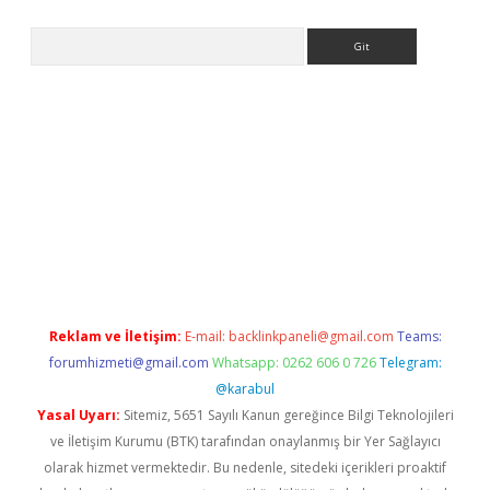
Arama
 giriş
https://www.betexper.xyz/
elexbetgiris.org
Reklam ve İletişim:
E-mail:
backlinkpaneli@gmail.com
Teams:
forumhizmeti@gmail.com
Whatsapp: 0262 606 0 726
Telegram:
@karabul
Yasal Uyarı:
Sitemiz, 5651 Sayılı Kanun gereğince Bilgi Teknolojileri
ve İletişim Kurumu (BTK) tarafından onaylanmış bir Yer Sağlayıcı
olarak hizmet vermektedir. Bu nedenle, sitedeki içerikleri proaktif