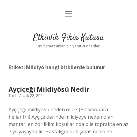
menüyü
Anasayfa
aç
Gizlilik Politikası
Etkinlik Fikir Kutusu
Yasal Uyarı
Unutulmaz anlar için yaratıcı öneriler!
Hakkımızda
Etiket:
Mildiyö hangi bitkilerde bulunur
Ayçiçeği Mildiyösü Nedir
Tarih: Aralık 22, 2024
Ayçiçeği mildiyösü neden olur? (Plasmopara
helianthi) Ayçiçeklerinde mildiyöye neden olan
mantar, en zor iklim koşullarında bile toprakta en az
7 yıl yaşayabilir. Hastalığın bulaşmasındaki en