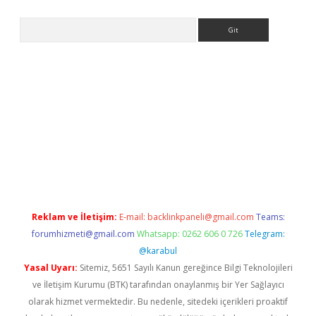
Arama
giriş
https://www.betexper.xyz/
elexbetgiris.org
Reklam ve İletişim:
E-mail:
backlinkpaneli@gmail.com
Teams:
forumhizmeti@gmail.com
Whatsapp: 0262 606 0 726
Telegram:
@karabul
Yasal Uyarı:
Sitemiz, 5651 Sayılı Kanun gereğince Bilgi Teknolojileri
ve İletişim Kurumu (BTK) tarafından onaylanmış bir Yer Sağlayıcı
olarak hizmet vermektedir. Bu nedenle, sitedeki içerikleri proaktif