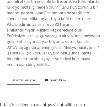
önemli etken bu nedenle kirli toprak ve tohumlardır.
Mildiyö hastalığı neden olur? Tüylü küf, zorunlu bir
mantar paraziti olan Plasmopara halstedii’den
kaynaklanır. Mikologlar, tüylü küfe neden olan
P.halstedii’nin 35 cinsini ve 80 türünü
sınıflandırmıştır. Mildiyö kaç derecede ölür?
Enfeksiyonların çoğu yaprağın alt yüzünde meydana
gelir. Enfeksiyonlar yaz boyunca sürer. Sıcaklık
30°C’yi aştığında önemini yitirir. Mildiyö nasıl yayılır?
 Hastalık için koşullar uygun olduğunda, hastalık
bitkinin her tarafına yayılır ve bitkiyi kurumaya
neden olan bir yanıklık…
Ayçiçeği
Devamını okuyun
Yorum Bırak
Mildiyösü
Nedir
https://malidenetci.com
https://centrallife.com.tr