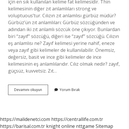
için en sık kullanılan kelime fat kelimesidir. Thin
kelimesinin diğer zıt anlamlıları strong ve
voluptuous’tur. Cılızın zıt anlamlısı gürbüz müdür?
Gürbüz’ün zıt anlamlıları: Gürbüz sözcüğünden ve
adından iki zıt anlamlı sözcük öne çıkıyor. Bunlardan
biri “zayıf” sözcüğü, diğeri ise “zayıf” sözcüğü. Cılızın
eş anlamlısı ne? Zayıf kelimesi yerine nahif, eneze
veya zayıf gibi kelimeler de kullanılabilir. Önemsiz,
değersiz, basit ve ince gibi kelimeler de ince
kelimesinin eş anlamlılarıdır. Cılız olmak nedir? zayıf,
güçsüz, kuvvetsiz. Zıt…
Cılızın
Devamını okuyun
Yorum Bırak
Karşıtı
Nedir
https://malidenetci.com
https://centrallife.com.tr
https://barisal.com.tr
knight online
nttgame
Sitemap