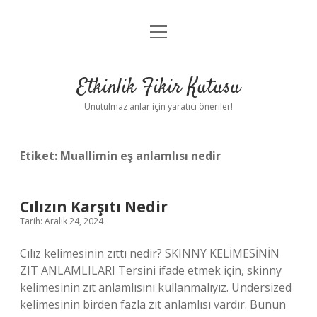
menüyü
Anasayfa
aç
Gizlilik Politikası
Etkinlik Fikir Kutusu
Yasal Uyarı
Unutulmaz anlar için yaratıcı öneriler!
Hakkımızda
Etiket:
Muallimin eş anlamlısı nedir
Cılızın Karşıtı Nedir
Tarih: Aralık 24, 2024
Cılız kelimesinin zıttı nedir? SKINNY KELİMESİNİN
ZIT ANLAMLILARI Tersini ifade etmek için, skinny
kelimesinin zıt anlamlısını kullanmalıyız. Undersized
kelimesinin birden fazla zıt anlamlısı vardır. Bunun