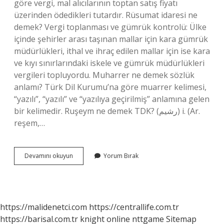
göre vergi, mal alıcılarının toptan satış fiyatı
üzerinden ödedikleri tutardır. Rüsumat idaresi ne
demek? Vergi toplanması ve gümrük kontrolü: Ülke
içinde şehirler arası taşınan mallar için kara gümrük
müdürlükleri, ithal ve ihraç edilen mallar için ise kara
ve kıyı sınırlarındaki iskele ve gümrük müdürlükleri
vergileri topluyordu. Muharrer ne demek sözlük
anlamı? Türk Dil Kurumu’na göre muarrer kelimesi,
“yazılı”, “yazılı” ve “yazılıya geçirilmiş” anlamına gelen
bir kelimedir. Ruşeym ne demek TDK? (ﺭﺷﻴﻢ) i. (Ar.
reşem,…
Rusumat
Devamını okuyun
Yorum Bırak
Ne
Demek
https://malidenetci.com
https://centrallife.com.tr
https://barisal.com.tr
knight online
nttgame
Sitemap