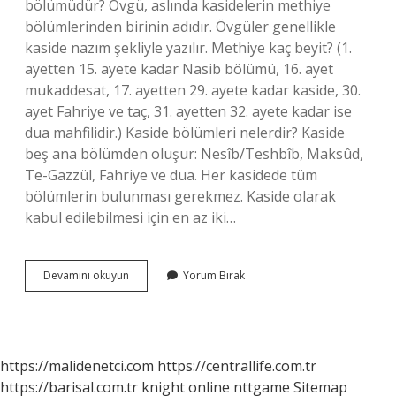
bölümüdür? Övgü, aslında kasidelerin methiye
bölümlerinden birinin adıdır. Övgüler genellikle
kaside nazım şekliyle yazılır. Methiye kaç beyit? (1.
ayetten 15. ayete kadar Nasib bölümü, 16. ayet
mukaddesat, 17. ayetten 29. ayete kadar kaside, 30.
ayet Fahriye ve taç, 31. ayetten 32. ayete kadar ise
dua mahfilidir.) Kaside bölümleri nelerdir? Kaside
beş ana bölümden oluşur: Nesîb/Teshbîb, Maksûd,
Te-Gazzül, Fahriye ve dua. Her kasidede tüm
bölümlerin bulunması gerekmez. Kaside olarak
kabul edilebilmesi için en az iki…
Kasidede
Devamını okuyun
Yorum Bırak
Methiye
Bölümü
Nedir
https://malidenetci.com
https://centrallife.com.tr
https://barisal.com.tr
knight online
nttgame
Sitemap