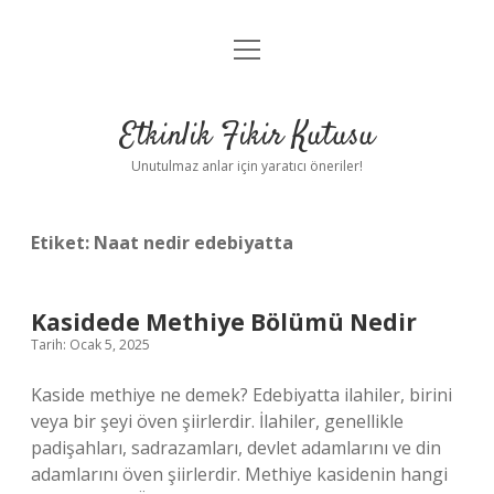
menüyü
Anasayfa
aç
Gizlilik Politikası
Etkinlik Fikir Kutusu
Yasal Uyarı
Unutulmaz anlar için yaratıcı öneriler!
Hakkımızda
Etiket:
Naat nedir edebiyatta
Kasidede Methiye Bölümü Nedir
Tarih: Ocak 5, 2025
Kaside methiye ne demek? Edebiyatta ilahiler, birini
veya bir şeyi öven şiirlerdir. İlahiler, genellikle
padişahları, sadrazamları, devlet adamlarını ve din
adamlarını öven şiirlerdir. Methiye kasidenin hangi