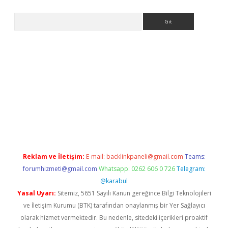
Arama
 giriş
https://www.betexper.xyz/
elexbetgiris.org
Reklam ve İletişim:
E-mail:
backlinkpaneli@gmail.com
Teams:
forumhizmeti@gmail.com
Whatsapp: 0262 606 0 726
Telegram:
@karabul
Yasal Uyarı:
Sitemiz, 5651 Sayılı Kanun gereğince Bilgi Teknolojileri
ve İletişim Kurumu (BTK) tarafından onaylanmış bir Yer Sağlayıcı
olarak hizmet vermektedir. Bu nedenle, sitedeki içerikleri proaktif