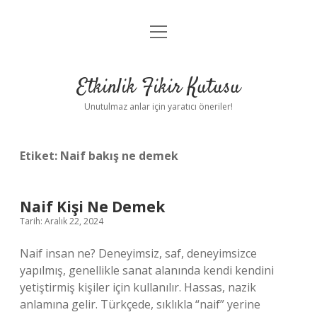
menüyü
Anasayfa
aç
Gizlilik Politikası
Etkinlik Fikir Kutusu
Yasal Uyarı
Unutulmaz anlar için yaratıcı öneriler!
Hakkımızda
Etiket:
Naif bakış ne demek
Naif Kişi Ne Demek
Tarih: Aralık 22, 2024
Naif insan ne? Deneyimsiz, saf, deneyimsizce
yapılmış, genellikle sanat alanında kendi kendini
yetiştirmiş kişiler için kullanılır. Hassas, nazik
anlamına gelir. Türkçede, sıklıkla “naif” yerine