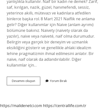
yanlışlıkla kullanılır. Naif bir kadın ne demek? Zarif,
saf, kırılgan, nazik, güzel, hanımefendi, sessiz,
yeterince akıllı, mütevazı ve kadınlara atfedilen
binlerce başka rol. ⁣8 Mart 2021 Naiflik ne anlama
gelir? Diğer kullanımlar için Naive (anlam ayrımı)
bölümüne bakınız. Naivety (naivety olarak da
yazılır), naive veya naïveté, naif olma durumudur.
Belirgin veya gerçek bir deneyim ve uzmanlık
eksikliğini gösterir ve genellikle ahlaki idealizm
lehine pragmatizmin ihmal edilmesini anlatır. Bir
naive, naif olarak da adlandırılabilir. Diğer
kullanımlar için…
Naif
Devamını okuyun
Yorum Bırak
Kişi
Ne
Demek
https://malidenetci.com
https://centrallife.com.tr