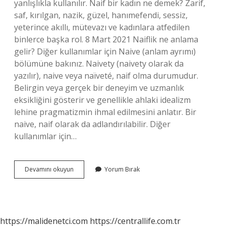
yanlışlıkla kullanılır. Naif bir kadın ne demek? Zarif,
saf, kırılgan, nazik, güzel, hanımefendi, sessiz,
yeterince akıllı, mütevazı ve kadınlara atfedilen
binlerce başka rol. ⁣8 Mart 2021 Naiflik ne anlama
gelir? Diğer kullanımlar için Naive (anlam ayrımı)
bölümüne bakınız. Naivety (naivety olarak da
yazılır), naive veya naïveté, naif olma durumudur.
Belirgin veya gerçek bir deneyim ve uzmanlık
eksikliğini gösterir ve genellikle ahlaki idealizm
lehine pragmatizmin ihmal edilmesini anlatır. Bir
naive, naif olarak da adlandırılabilir. Diğer
kullanımlar için…
Naif
Devamını okuyun
Yorum Bırak
Kişi
Ne
Demek
https://malidenetci.com
https://centrallife.com.tr