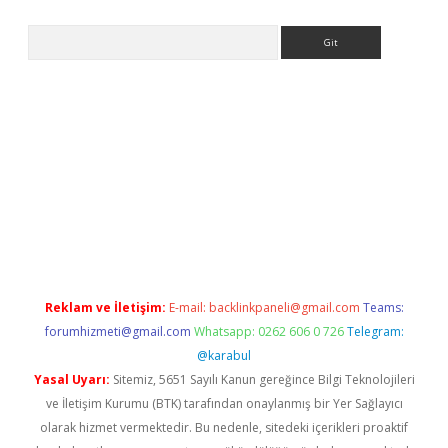
Arama
 giriş
https://www.betexper.xyz/
elexbetgiris.org
Reklam ve İletişim:
E-mail:
backlinkpaneli@gmail.com
Teams:
forumhizmeti@gmail.com
Whatsapp: 0262 606 0 726
Telegram:
@karabul
Yasal Uyarı:
Sitemiz, 5651 Sayılı Kanun gereğince Bilgi Teknolojileri
ve İletişim Kurumu (BTK) tarafından onaylanmış bir Yer Sağlayıcı
olarak hizmet vermektedir. Bu nedenle, sitedeki içerikleri proaktif