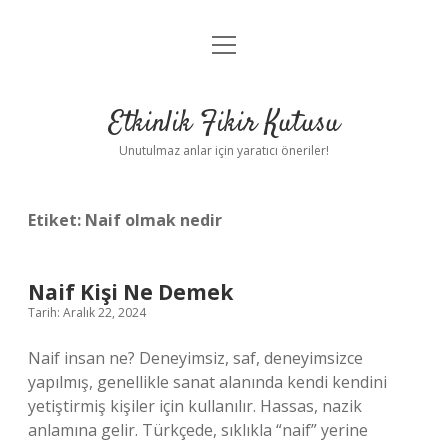
menüyü
Anasayfa
aç
Gizlilik Politikası
Etkinlik Fikir Kutusu
Yasal Uyarı
Unutulmaz anlar için yaratıcı öneriler!
Hakkımızda
Etiket:
Naif olmak nedir
Naif Kişi Ne Demek
Tarih: Aralık 22, 2024
Naif insan ne? Deneyimsiz, saf, deneyimsizce
yapılmış, genellikle sanat alanında kendi kendini
yetiştirmiş kişiler için kullanılır. Hassas, nazik
anlamına gelir. Türkçede, sıklıkla “naif” yerine