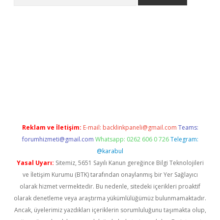
 giriş
https://www.betexper.xyz/
elexbetgiris.org
Reklam ve İletişim:
E-mail:
backlinkpaneli@gmail.com
Teams:
forumhizmeti@gmail.com
Whatsapp: 0262 606 0 726
Telegram:
@karabul
Yasal Uyarı:
Sitemiz, 5651 Sayılı Kanun gereğince Bilgi Teknolojileri
ve İletişim Kurumu (BTK) tarafından onaylanmış bir Yer Sağlayıcı
olarak hizmet vermektedir. Bu nedenle, sitedeki içerikleri proaktif
olarak denetleme veya araştırma yükümlülüğümüz bulunmamaktadır.
Ancak, üyelerimiz yazdıkları içeriklerin sorumluluğunu taşımakta olup,