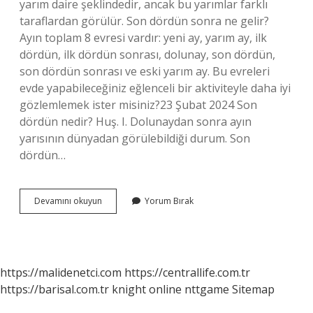
yarım daire şeklindedir, ancak bu yarımlar farklı
taraflardan görülür. Son dördün sonra ne gelir?
Ayın toplam 8 evresi vardır: yeni ay, yarım ay, ilk
dördün, ilk dördün sonrası, dolunay, son dördün,
son dördün sonrası ve eski yarım ay. Bu evreleri
evde yapabileceğiniz eğlenceli bir aktiviteyle daha iyi
gözlemlemek ister misiniz?23 Şubat 2024 Son
dördün nedir? Huş. I. Dolunaydan sonra ayın
yarısının dünyadan görülebildiği durum. Son
dördün…
Son
Devamını okuyun
Yorum Bırak
Dördünde
Ne
Olur
https://malidenetci.com
https://centrallife.com.tr
https://barisal.com.tr
knight online
nttgame
Sitemap