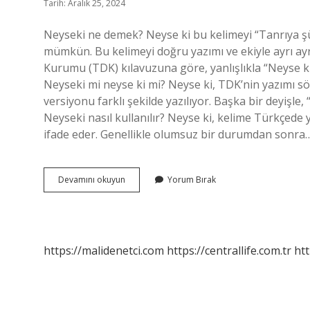
Tarih: Aralık 25, 2024
Neyseki ne demek? Neyse ki bu kelimeyi “Tanrıya şü
mümkün. Bu kelimeyi doğru yazımı ve ekiyle ayrı ayrı 
Kurumu (TDK) kılavuzuna göre, yanlışlıkla “Neyse ki
Neyseki mi neyse ki mi? Neyse ki, TDK’nin yazımı sö
versiyonu farklı şekilde yazılıyor. Başka bir deyişle,
Neyseki nasıl kullanılır? Neyse ki, kelime Türkçede y
ifade eder. Genellikle olumsuz bir durumdan sonra
Neyseki
Devamını okuyun
Yorum Bırak
Ne
Demek
Tdk
https://malidenetci.com
https://centrallife.com.tr
htt