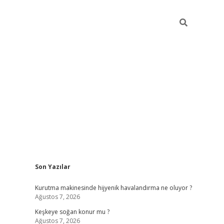
Sidebar
Son Yazılar
hiltonbet güncel giriş
htt
Kurutma makinesinde hijyenik havalandırma ne oluyor ?
Ağustos 7, 2026
Keşkeye soğan konur mu ?
Ağustos 7, 2026