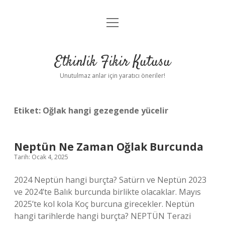
menüyü
Anasayfa
aç
Gizlilik Politikası
Etkinlik Fikir Kutusu
Yasal Uyarı
Unutulmaz anlar için yaratıcı öneriler!
Hakkımızda
Etiket:
Oğlak hangi gezegende yücelir
Neptün Ne Zaman Oğlak Burcunda
Tarih: Ocak 4, 2025
2024 Neptün hangi burçta? Satürn ve Neptün 2023
ve 2024’te Balık burcunda birlikte olacaklar. Mayıs
2025’te kol kola Koç burcuna girecekler. Neptün
hangi tarihlerde hangi burçta? NEPTÜN Terazi