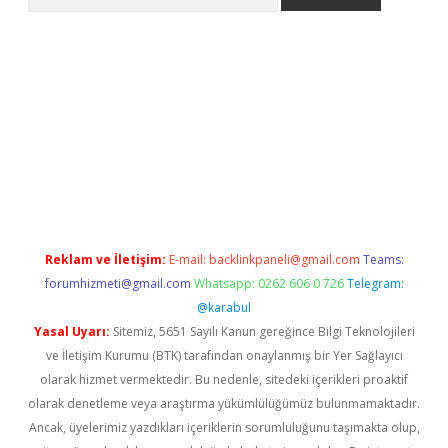
 giriş
https://www.betexper.xyz/
elexbetgiris.org
Reklam ve İletişim:
E-mail:
backlinkpaneli@gmail.com
Teams:
forumhizmeti@gmail.com
Whatsapp: 0262 606 0 726
Telegram:
@karabul
Yasal Uyarı:
Sitemiz, 5651 Sayılı Kanun gereğince Bilgi Teknolojileri
ve İletişim Kurumu (BTK) tarafından onaylanmış bir Yer Sağlayıcı
olarak hizmet vermektedir. Bu nedenle, sitedeki içerikleri proaktif
olarak denetleme veya araştırma yükümlülüğümüz bulunmamaktadır.
Ancak, üyelerimiz yazdıkları içeriklerin sorumluluğunu taşımakta olup,