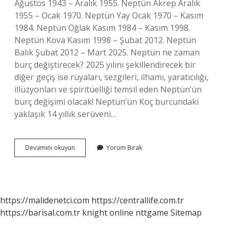
Ağustos 1943 – Aralık 1955. Neptün Akrep Aralık
1955 – Ocak 1970. Neptün Yay Ocak 1970 – Kasım
1984. Neptün Oğlak Kasım 1984 – Kasım 1998.
Neptün Kova Kasım 1998 – Şubat 2012. Neptün
Balık Şubat 2012 – Mart 2025. Neptün ne zaman
burç değiştirecek? 2025 yılını şekillendirecek bir
diğer geçiş ise rüyaları, sezgileri, ilhamı, yaratıcılığı,
illüzyonları ve spiritüelliği temsil eden Neptün’ün
burç değişimi olacak! Neptün’ün Koç burcundaki
yaklaşık 14 yıllık serüveni…
Neptün
Devamını okuyun
Yorum Bırak
Ne
Zaman
Oğlak
Burcunda
https://malidenetci.com
https://centrallife.com.tr
https://barisal.com.tr
knight online
nttgame
Sitemap