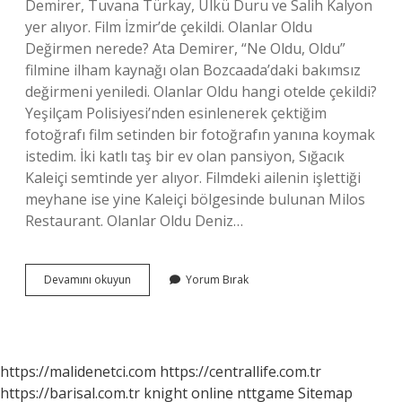
Demirer, Tuvana Türkay, Ülkü Duru ve Salih Kalyon
yer alıyor. Film İzmir’de çekildi. Olanlar Oldu
Değirmen nerede? Ata Demirer, “Ne Oldu, Oldu”
filmine ilham kaynağı olan Bozcaada’daki bakımsız
değirmeni yeniledi. Olanlar Oldu hangi otelde çekildi?
Yeşilçam Polisiyesi’nden esinlenerek çektiğim
fotoğrafı film setinden bir fotoğrafın yanına koymak
istedim. İki katlı taş bir ev olan pansiyon, Sığacık
Kaleiçi semtinde yer alıyor. Filmdeki ailenin işlettiği
meyhane ise yine Kaleiçi bölgesinde bulunan Milos
Restaurant. Olanlar Oldu Deniz…
Olanlar
Devamını okuyun
Yorum Bırak
Oldu
Nerede
Çekiliyor
https://malidenetci.com
https://centrallife.com.tr
https://barisal.com.tr
knight online
nttgame
Sitemap