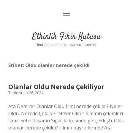
menüyü
Anasayfa
aç
Gizlilik Politikası
Etkinlik Fikir Kutusu
Yasal Uyarı
Unutulmaz anlar için yaratıcı öneriler!
Hakkımızda
Etiket:
Oldu olanlar nerede çekildi
Olanlar Oldu Nerede Çekiliyor
Tarih: Aralık 26, 2024
Ata Demirer Olanlar Oldu filmi nerede çekildi? Neler
Oldu, Nerede Çekildi? “Neler Oldu” filminin çekimleri
İzmir Seferihisar’ın Sığacık ilçesinde gerçekleşti. Oldu
olanlar nerede çekildi? Filmin başrollerinde Ata