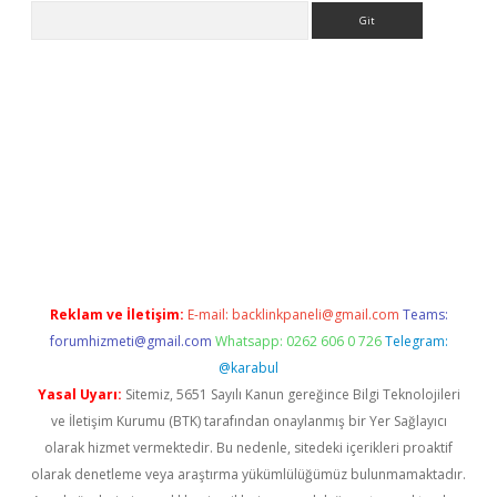
Arama
 giriş
https://www.betexper.xyz/
elexbetgiris.org
Reklam ve İletişim:
E-mail:
backlinkpaneli@gmail.com
Teams:
forumhizmeti@gmail.com
Whatsapp: 0262 606 0 726
Telegram:
@karabul
Yasal Uyarı:
Sitemiz, 5651 Sayılı Kanun gereğince Bilgi Teknolojileri
ve İletişim Kurumu (BTK) tarafından onaylanmış bir Yer Sağlayıcı
olarak hizmet vermektedir. Bu nedenle, sitedeki içerikleri proaktif
olarak denetleme veya araştırma yükümlülüğümüz bulunmamaktadır.