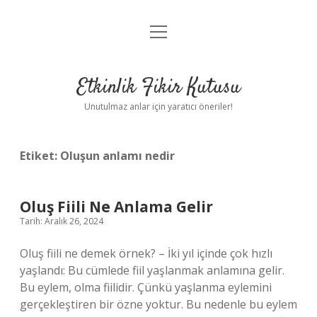
menüyü
Anasayfa
aç
Gizlilik Politikası
Etkinlik Fikir Kutusu
Yasal Uyarı
Unutulmaz anlar için yaratıcı öneriler!
Hakkımızda
Etiket:
Oluşun anlamı nedir
Oluş Fiili Ne Anlama Gelir
Tarih: Aralık 26, 2024
Oluş fiili ne demek örnek? – İki yıl içinde çok hızlı
yaşlandı: Bu cümlede fiil yaşlanmak anlamına gelir.
Bu eylem, olma fiilidir. Çünkü yaşlanma eylemini
gerçekleştiren bir özne yoktur. Bu nedenle bu eylem