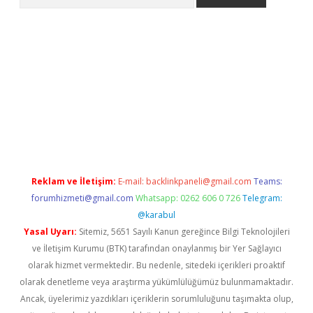
giriş
https://www.betexper.xyz/
elexbetgiris.org
Reklam ve İletişim:
E-mail:
backlinkpaneli@gmail.com
Teams:
forumhizmeti@gmail.com
Whatsapp: 0262 606 0 726
Telegram:
@karabul
Yasal Uyarı:
Sitemiz, 5651 Sayılı Kanun gereğince Bilgi Teknolojileri
ve İletişim Kurumu (BTK) tarafından onaylanmış bir Yer Sağlayıcı
olarak hizmet vermektedir. Bu nedenle, sitedeki içerikleri proaktif
olarak denetleme veya araştırma yükümlülüğümüz bulunmamaktadır.
Ancak, üyelerimiz yazdıkları içeriklerin sorumluluğunu taşımakta olup,