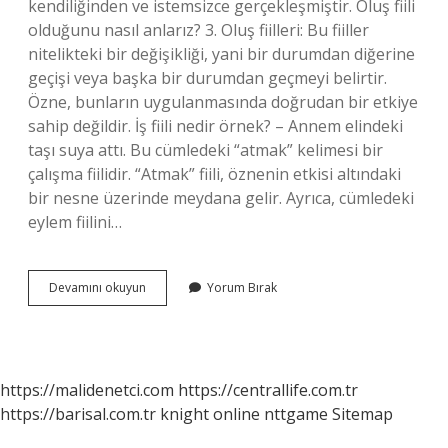
kendiliğinden ve istemsizce gerçekleşmiştir. Oluş fiili
olduğunu nasıl anlarız? 3. Oluş fiilleri: Bu fiiller
nitelikteki bir değişikliği, yani bir durumdan diğerine
geçişi veya başka bir durumdan geçmeyi belirtir.
Özne, bunların uygulanmasında doğrudan bir etkiye
sahip değildir. İş fiili nedir örnek? – Annem elindeki
taşı suya attı. Bu cümledeki “atmak” kelimesi bir
çalışma fiilidir. “Atmak” fiili, öznenin etkisi altındaki
bir nesne üzerinde meydana gelir. Ayrıca, cümledeki
eylem fiilini…
Oluş
Devamını okuyun
Yorum Bırak
Fiili
Ne
Anlama
Gelir
https://malidenetci.com
https://centrallife.com.tr
https://barisal.com.tr
knight online
nttgame
Sitemap