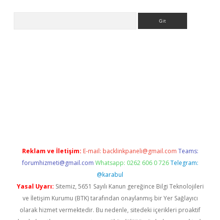
Arama
 giriş
https://www.betexper.xyz/
elexbetgiris.org
Reklam ve İletişim:
E-mail:
backlinkpaneli@gmail.com
Teams:
forumhizmeti@gmail.com
Whatsapp: 0262 606 0 726
Telegram:
@karabul
Yasal Uyarı:
Sitemiz, 5651 Sayılı Kanun gereğince Bilgi Teknolojileri
ve İletişim Kurumu (BTK) tarafından onaylanmış bir Yer Sağlayıcı
olarak hizmet vermektedir. Bu nedenle, sitedeki içerikleri proaktif