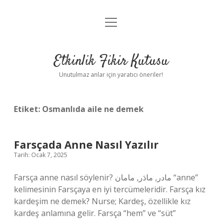
menüyü
Anasayfa
aç
Gizlilik Politikası
Etkinlik Fikir Kutusu
Yasal Uyarı
Unutulmaz anlar için yaratıcı öneriler!
Hakkımızda
Etiket:
Osmanlıda aile ne demek
Farsçada Anne Nasıl Yazılır
Tarih: Ocak 7, 2025
Farsça anne nasıl söylenir? مادر, مادَر, مامان “anne”
kelimesinin Farsçaya en iyi tercümeleridir. Farsça kız
kardeşim ne demek? Nurse; Kardeş, özellikle kız
kardeş anlamına gelir. Farsça “hem” ve “süt”