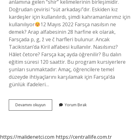
anlamına gelen “shir” kelimelerinin birleşimidir.
Doğrudan çevirisi “süt arkadaşı”dır. Eskiden kız
kardeşler için kullanılırdı, şimdi kahramanlarımız için
kullanılıyor
12 Mayıs 2022 Farsça nasılsın ne
demek? Arap alfabesinin 28 harfine ek olarak,
Farsçada p, g, ž ve č harfleri bulunur. Ancak
Tacikistan’da Kiril alfabesi kullanılır. Nasılsınız?
Hālet četore? Farsça kaç ayda öğrenilir? Bu dalın
eğitim süresi 120 saattir. Bu program kursiyerlere
şunları sunmaktadır: Amaç, öğrencilere temel
düzeyde ihtiyaçlarını karşılamak için Farsça’da
günlük ifadeleri…
Farsçada
Devamını okuyun
Yorum Bırak
Anne
Nasıl
Yazılır
https://malidenetci.com
https://centrallife.com.tr