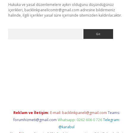
Hukuka ve yasal düzenlemelere aykırı olduğunu düşündüğünüz
içerikleri,
backlinkpanelicomtr@gmail.com
adresine bildirmeniz
halinde, ilgili içerikler yasal süre içerisinde sitemizden kaldırılacaktır.
Arama
giriş
https://www.betexper.xyz/
elexbetgiris.org
Reklam ve İletişim:
E-mail:
backlinkpaneli@gmail.com
Teams:
forumhizmeti@gmail.com
Whatsapp: 0262 606 0 726
Telegram:
@karabul